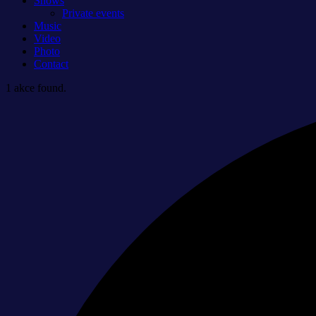
Shows
Private events
Music
Video
Photo
Contact
1 akce found.