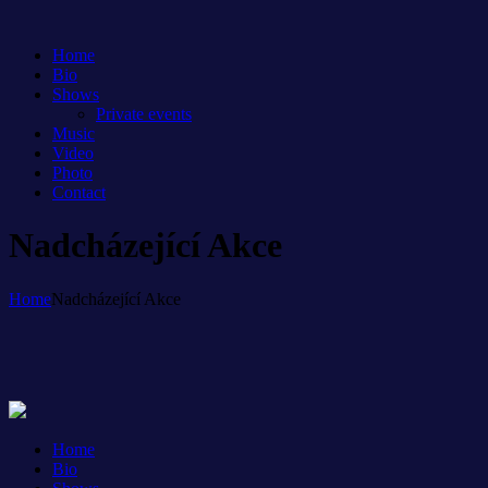
Home
Bio
Shows
Private events
Music
Video
Photo
Contact
Nadcházející Akce
Home
Nadcházející Akce
Home
Bio