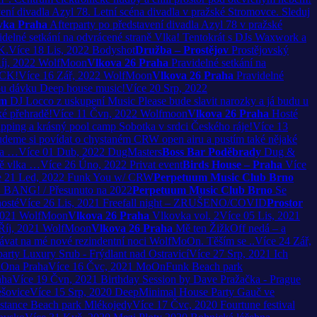
vení divadla Azyl 78. Letní scéna divadla v pražské Stromovce. Sleduj
vka Praha
Afterparty po představení divadla Azyl 78 v pražské
idelné setkání na odvrácené straně Vlka! Tentokrát s DJs Waxwork a
K.
Více
18
Lis, 2022
Bodyshot
Družba – Prostějov
Prostějovský
íj, 2022
WolfMoon
Vlkova 26 Praha
Pravidelné setkání na
BCK!
Více
16
Zář, 2022
WolfMoon
Vlkova 26 Praha
Pravidelné
nou dávku Deep house music!
Více
20
Srp, 2022
em
DJ Locco z uskupení Music Please bude slavit narozky a já budu u
é přehradě!
Více
11
Čvn, 2022
Wolfmoon
Vlkova 26 Praha
Hosté
ping a krásný pool camp Sobotka v srdci Českého ráje!
Více
13
deme si povídat o chystaném CRW open airu a pustím také nějaké
ka …
Více
01
Dub, 2022
DugMasters
Boss Bar Poděbrady
Dug &
ně vlka …
Více
26
Úno, 2022
Privat event
Birds House – Praha
Více
e
21
Led, 2022
Funk You w/ CRW
Perpetuum Music Club Brno
1
BANG! / Přesunuto na 2022
Perpetuum Music Club Brno
Se
hosté
Více
26
Lis, 2021
Freefall night – ZRUŠENO/COVID
Prostor
2021
WolfMoon
Vlkova 26 Praha
Vlkovka vol. 2
Více
05
Lis, 2021
Říj, 2021
WolfMoon
Vlkova 26 Praha
Mě ten ŽižkOff nedá – a
kávat na mé nové rezindentní noci WolfMoOn. Těším se ..
Více
24
Zář,
party
Luxury Srub - Frýdlant nad Ostravicí
Více
27
Srp, 2021
Ich
Ona Praha
Více
16
Čvc, 2021
MoOnFunk
Beach park
aha
Více
19
Čvn, 2021
Birthday Session by Dave
Pražačka - Prague
ešovice
Více
15
Srp, 2020
DeepMinimal House Party
Gauč ve
stance
Beach park Mlékojedy
Více
17
Čvc, 2020
Fourtune festival