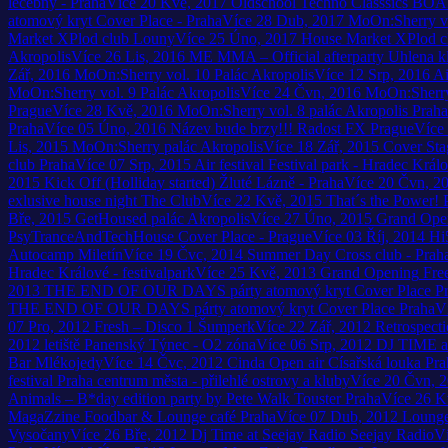
léčebny - Praha
Více
20
Kvě, 2017
Oldschool Techno Classsics BOA
atomový kryt Cover Place - Praha
Více
28
Dub, 2017
MoOn:Sherry vo
Market
XPlod club Louny
Více
25
Úno, 2017
House Market
XPlod c
Akropolis
Více
26
Lis, 2016
ME MMA – Official afterparty
Uhlena k
Zář, 2016
MoOn:Sherry vol. 10
Palác Akropolis
Více
12
Srp, 2016
Ai
MoOn:Sherry vol. 9
Palác Akropolis
Více
24
Čvn, 2016
MoOn:Sherry
Prague
Více
28
Kvě, 2016
MoOn:Sherry vol. 8
palác Akropolis Praha
Praha
Více
05
Úno, 2016
Název bude brzy!!!
Radost FX Prague
Více
Lis, 2015
MoOn:Sherry
palác Akropolis
Více
18
Zář, 2015
Cover Sta
club Praha
Více
07
Srp, 2015
Air festival
Festival park - Hradec Král
2015
Kick Off (Holliday started)
Žluté Lázně - Praha
Více
20
Čvn, 2
exlusive house night
The Club
Více
22
Kvě, 2015
That´s the Power!
Bře, 2015
GetHoused
palác Akropolis
Více
27
Úno, 2015
Grand Ope
PsyTranceAndTechHouse
Cover Place - Prague
Více
03
Říj, 2014
Hi
Autocamp Miletín
Více
19
Čvc, 2014
Summer Day
Cross club - Prah
Hradec Králové - festivalpark
Více
25
Kvě, 2013
Grand Opening
Fre
2013
THE END OF OUR DAYS párty
atomový kryt Cover Place P
THE END OF OUR DAYS párty
atomový kryt Cover Place Praha
V
07
Pro, 2012
Fresh – Disco 1
Šumperk
Více
22
Zář, 2012
Retrospect
2012
letiště Panenský Týnec - O2 zóna
Více
06
Srp, 2012
DJ TIME at
Bar Mlékojedy
Více
14
Čvc, 2012
Cinda Open air
Císařská louka Pra
festival
Praha centrum města - přilehlé ostrovy a kluby
Více
20
Čvn, 
Animals – B*day edition party by Pete Walk
Touster Praha
Více
26
K
MagaZzine
Foodbar & Lounge café Praha
Více
07
Dub, 2012
Loung
Vysočany
Více
26
Bře, 2012
Dj Time at Seejay Radio
Seejay Radio
V