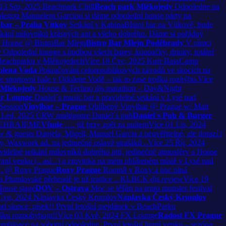
13
Srp, 2025
Beachpark Chill
Beach park Mlékojedy
Odpoledne na
olegou Manuelem Garciou si dáme odpolední house párty na
obar – Praha Vítkov
Setkání v KabinaBIstro bar na Vítkově, bude
tkání milovníků krásných aut a všeho dobrého. Dáme si pořádný
House @ BistroBar Mlejn
Bistro Bar Mlejn Poděbrady
V rámci
y
Odpolední lounge s hudbou všech barev, koupačky, drinky, totální
Beachparku v Mlékojedech
Více
18
Čvc, 2025
Kufr BassCamp
olena Voda
Pokračování celorepublikových závodů ve skocích na
 sportovní hale v Odolene Vodě – tak to zase trošku rozhýbu.
Více
 Mlékojedy
House & Techno djs marathon – Day&Night
er Lounge
Daniel´s music bar a pravidelné setkání v Lysé nad
ession
Vinylbar – Prague
Oblíbený Vinylbar @ Prague w/ Matt
Led, 2025
CRW multigenre Daniel´s pub
Daniel´s Pub & Burger
EHRAJEME
Všude
…. již brzy zpět za pultem
Více
01
Lis, 2024
guests Danjela, Migell, Manuel Garcia a neuvěřitelné, ale dorazí i
y, Waxwork ad. na jedinečné oslavě strašáků ..
Více
25
Říj, 2024
idelné setkání milovníků dobrého pití, jedinečné atmosféry a House
raní venku (.. asi ..) a zrovinka na mém oblíbeném místě v Lysé nad
3. @ Roxy Prague
Roxy Prague
Room8 v Roxy a noc plná
a Plumlovské přehradě je už tradice .. KLBCK djs review
Více
19
ouse stage
DOV – Ostrava
Moc se těším na tento monster festival
Čvn, 2024
Náplavka Český Krumlov
Náplavka Český Krumlov
ad slunce, písek!! První letošní mejdánek v BeachParku
ošku rozpohybuju!!
Více
03
Kvě, 2024
FX Lounge
Radost FX Prague
kombinace na sobotní odpoledne. První letošní hraní venku – sezóna