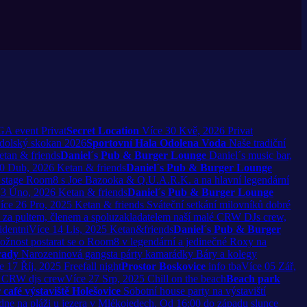
A event Privat
Secret Location
Více
30
Kvě, 2026
Privat
dolský skokan 2026
Sportovní Hala Odolena Voda
Naše tradiční
etan & friends
Daniel´s Pub & Burger Lounge
Daniel´s music bar,
0
Dub, 2026
Ketan & friends
Daniel´s Pub & Burger Lounge
 stage Room8 s Joe Bazooka & Q.U.A.R.K. a na hlavní legendární
13
Úno, 2026
Ketan & friends
Daniel´s Pub & Burger Lounge
íce
26
Pro, 2025
Ketan & friends
Sváteční setkání milovníků dobré
za pultem, členem a spoluzakladatelem naší malé CRW DJs crew,
identni
Více
14
Lis, 2025
Ketan&friends
Daniel´s Pub & Burger
nost postarat se o Room8 v legendární a jedinečné Roxy na
rady
Narozeninová gangsta párty kamarádky Báry a kolegy
e
17
Říj, 2025
Freefall night
Prostor Boskovice
info tba
Více
05
Zář,
ll CRW djs crew
Více
27
Srp, 2025
Chill on the beach
Beach park
 café výstaviště Holešovice
Sobotní house party na výstaviští
ne na pláži u jezera v Mlékojedech. Od 16:00 do západu slunce