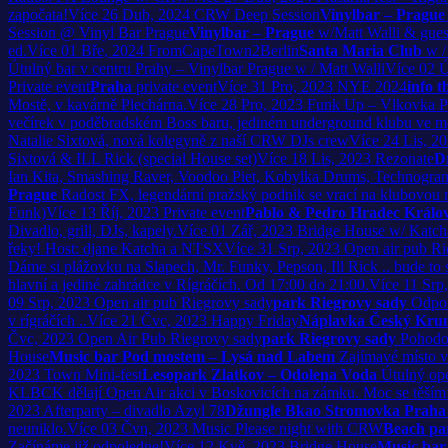
započata!
Více
26
Dub, 2024
CRW Deep Session
Vinylbar – Prague
Session @ Vinyl Bar Prague
Vinylbar – Prague
w/Matt Walli & gues
ed.
Více
01
Bře, 2024
FromCapeTown2Berlin
Santa Maria Club
w /
Útulný bar v centru Prahy – Vinylbar Prague w / Matt Walli
Více
02
Ú
Private event
Praha
private event
Více
31
Pro, 2023
NYE 2024
info t
Mostě, v kavárně Plechárna.
Více
28
Pro, 2023
Funk Up – Vlkovka P
večírek v poděbradském Boss baru, jediném underground klubu ve m
Natalie Sixtová, nová kolegyně z naší CRW DJs crew
Více
24
Lis, 2
Sixtová & ILL Rick (special House set)
Více
18
Lis, 2023
Rezonate
D
Ian Kita, Smashing Raver, Voodoo Piet, Kobylka Drums, Technogra
Prague
Radost FX, legendární pražský podnik se vrací na klubovou m
Funk)
Více
13
Říj, 2023
Private event
Pablo & Pedro Hradec Králo
Divadlo, grill, DJs, kapely.
Více
01
Zář, 2023
Bridge House w/ Katch
řeky! Host: djane Katcha a NTSX
Více
31
Srp, 2023
Open air pub Ri
Dáme si plážovku na Slapech, Mr. Funky, Pepson, Ill Rick .. bude to 
hlavní a jediné zahrádce v Rígráčích. Od 17:00 do 21:00.
Více
11
Srp
09
Srp, 2023
Open air pub Riegrovy sady
park Riegrovy sady
Odpol
v rígráčích ..
Více
21
Čvc, 2023
Happy Friday
Náplavka Český Kru
Čvc, 2023
Open Air Pub Riegrovy sady
park Riegrovy sady
Pohodov
House
Music bar Pod mostem – Lysá nad Labem
Zajímavé místo v
2023
Town Mini-fest
Lesopark Zlatkov – Odolena Voda
Útulný ope
KLBCK dělají Open Air akci v Boskovicích na zámku. Moc se těší
2023
Afterparty – divadlo Azyl 78
Džungle Bkao Stromovka Praha
neuniklo.
Více
03
Čvn, 2023
Music Please night with CRW
Beach pa
Začínáme již odpoledne!
Více
12
Kvě, 2023
Bridge House
Music bar