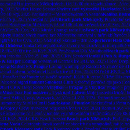
e na pláži u jezera v Mlékojedech. Od 16:00 do západu slunce ..
Více
rp, 2025
Shelter House Session
Shelter café výstaviště Holešovice
S k
íce
10
Srp, 2025
Pandaland – Melodic&Brunch Session
Kabina Bistr
e
02
Srp, 2025
Veteráni na pláži
Beach park Mlékojedy
Pravidelné se
běhlém Beachparku Mlékojedy, už od 10h až do večera
Více
01
Srp, 2025
16h
Více
20
Čvc, 2025
Music Lounge radio hits
Beach park Mlékojed
ojedy
Hudba všech barev, bez žánrového omezení v mém oblíbeném 
ight
Více
08
Čvn, 2025
Vodolský Skokan – den 2.
Sportovní Hala Od
ala Odolena Voda
Celorepublikové závody ve skocích na trampolíně ve
 18:00-22:00
Více
24
Kvě, 2025
Pre-Season DJs Marathon
Beach park
aha
info tba ..
Více
25
Dub, 2025
CRW Session
Daniel´s Pub & Burg
b & Burger Lounge
w/Manuel Garcia
Více
28
Úno, 2025
CRW Deep S
ounge
Radost FX Prague
Lounge warmup @ Radost FX club
Více
31
ysé nad Labem. w/Manuel Garcia
Více
01
Pro, 2024
DOVOLENÁ – N
 BossBar Poděbrady ve skvělé sestavě. KLBCK crew / CRW DJs crew & 
 Muertos night
Diamant Smokers Club
Výtečná partička djs jako Cod
 2024
CRW Deep Session
Vinylbar – Prague
@VinylBar Prague – prav
em
Music bar Pod mostem – Lysá nad Labem
Moje poslední letošní h
o Pavel Bidlo, Cody, Waxwork, ad.
Více
14
Zář, 2024
TechnoRave vol 
e summer by SunDoCan
U Sandokana / Plumlov
Rozloučení s létem n
Mlékojedy CRW showcase w/guests
Více
04
Čvc, 2024
Beats4Love – H
é odpoledne na Letné v tomhle vy-chillovaném letním bárku
Více
08
e
31
Kvě, 2024
CRW Beach Session
Beach park Mlékojedy
Plaž, záp
olena Voda
Celorepubliková soutěž ve skocích na trampolíně, tak je tr
áče
park Riegrovy sady
Park Riegrovy sady a Prasárna fest je ideální 