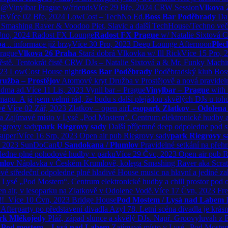
@Vinylbar Prague w/friends
Více
29
Bře, 2024
CRW Session
Vlkova 
ts
Více
02
Bře, 2024
LowCost – TechNo Ed.
Boss Bar Poděbrady
Da
 Smashing Raver & Voodoo Piet, Slavic a další TechHouse/Techno več
no, 2024
Radost FX Lounge
Radost FX Prague
w/ Natalie Sixtová
ba
.. informace již brzy
Více
30
Pro, 2023
Deep Lounge Afternoon
Plec
rague
Vlkova 26 Praha
Stará dobrá Vlkovka w/ Ill Rick
Více
15
Pro, 
ěstě. Tentokrát čistě CRW DJs – Natalie Sixtová a & Mr. Funky Machi
023
LowCost House night
Boss Bar Poděbrady
Poděbradský klub Boss 
ružba – Prostějov
Atomový kryt Družba v Prostějově a nová pravidel
ndma ad.
Více
11
Lis, 2023
Vynil bar – Prague
Vinylbar – Prague
with
apu. A já jsem velmi rád, že budu s další plejádou skvělých DJs u to
vé
Více
02
Zář, 2023
Zlatkov – open air
Lesopark Zlatkov – Odolena
a
Zajímavé místo v Lysé „Pod Mostem“. Centrum elektronické hudby a 
egrovy sady
park Riegrovy sady
Další příjemné deep odpoledne pod s
super!
Více
16
Srp, 2023
Open air pub Riegrovy sady
park Riegrovy s
, 2023
SunDoCan
U Sandokana / Plumlov
Pravidelné setkání na pře
edne plné pohodové hudby v parku
Více
29
Čvc, 2023
Open air pub R
mlov
Náplavka v Českém Krumlově, kolega Smashing Raver aka Scrat
é středeční odpoledne plné hladivé House music na hlavní a jediné z
 Lysé „Pod Mostem“. Centrum elektronické hudby a chill prostor pod 
n air, v lesoparku na Zlatkově v Odolene Vodě.
Více
17
Čvn, 2023
Fre
m!!
Více
10
Čvn, 2023
Bridge House
Pod Mostem / Lysá nad Labem
Afterparty po představení divadla Azyl 78. Letní scéna divadla je krás
rk Mlékojedy
Pláž, západ slunce a skvělý DJs. Např. Groovyluvah z
 Pod mostem – Lysá nad Labem
Zajímavé místo v Lysé „Pod Mostem