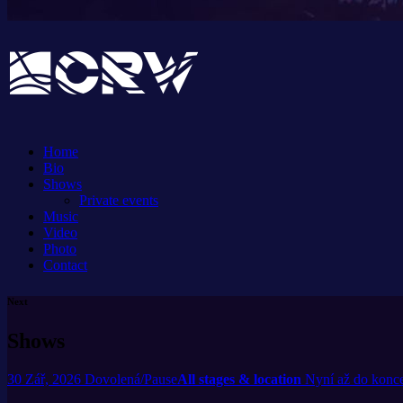
Home
Bio
Shows
Private events
Music
Video
Photo
Contact
Next
Shows
30
Zář, 2026
Dovolená/Pause
All stages & location
Nyní až do konce 