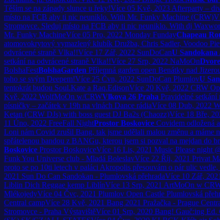
Těším se na západy slunce u řeky!
Více
05
Kvě, 2023
Afterparty – di
místo na FCB aby ti nic neuniklo. With Mr. Funky Machine (CRW)
V
Stromovce. Sleduj místo na FCB aby ti nic neuniklo. With dj Waxwor
Mr. Funky Machine
Více
05
Pro, 2022
Monday Funday
Chapeau Ro
atomovokrytový vymazlený klubík Družba, Chris Sadler, Voodoo Piet
odvrácené straně Vlka!!
Více
17
Zář, 2022
SunDoCan
U Sandokana 
setkání na odvrácené straně Vlka!!
Více
27
Srp, 2022
NaMoOn
Dvore
BolshaFest
BolshaGarden
Příjemná garden open Benátky nad Jizero
toho se svým Deepem!
Více
25
Čvn, 2022
SunDoCan Plumlov
U San
tentokrát budou Soul.Kate a Raq.Edison
Více
20
Kvě, 2022
CRW Ope
Kvě, 2022
WolfMoOn w/CRW
Vlkova 26 Praha
Pravidelné setkání
písničky – začátek v 19h na vlnách Dance rádia
Více
08
Dub, 2022
W
Ketan (CRW DJs) with boss guest DJ Ba2s (Chaozz)
Více
18
Bře, 20
11
Úno, 2022
FreeFall Night
Prostor Boskovice
Covidem odložená a
Loni nám Covid zrušil Bang, tak jsme udělali malou změnu a máme náh
spřátelenou bandou z BANGu, kterou jsem si pozval na mejdan do br
Boskovice
Prostor Boskovice
Více
16
Lis, 2021
Music Please night 
Funk You
Universe club - Mladá Boleslav
Více
22
Říj, 2021
Privat M
proto se po 10ti letech v paláci Akropolis přesouvám o pár ulic ve
2021
Sun Do Can
Sandokan - Plumlovská přehrada
Více
10
Zář, 202
Liblin Dich
Reggae kemp Liblín
Více
13
Srp, 2021
ArtMoOn w CR
Mlékojedy
Více
04
Čvc, 2021
Plumlov Open Castle
Plumlovská přeh
Central camp
Více
28
Kvě, 2021
Bang 2021
Pražačka - Prague Centr
Stromovce - Praha Výstaviště
Více
01
Srp, 2020
Bang! Gauč:ing Ed.