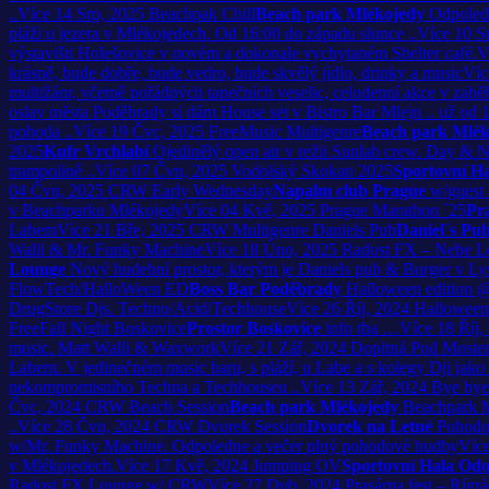
..
Více
14
Srp, 2025
Beachpak Chill
Beach park Mlékojedy
Odpoledn
pláži u jezera v Mlékojedech. Od 16:00 do západu slunce ..
Více
10
S
výstavišti Holešovice v novém a dokonale vychytaném Shelter café.
V
krásně, bude dobře, bude vedro, bude skvělý jídlo, drinky a music
Víc
multižánr, včetně pořádných tanečních veselic, celodenní akce v za
oslav města Poděbrady si dám House set v Bistro Bar Mlejn .. už od 
pohoda ..
Více
19
Čvc, 2025
FreeMusic Multigenre
Beach park Mlék
2025
Kufr Vrchlabí
Ojedinělý open air v režii Sunlab crew. Day & N
trampolině ..
Více
07
Čvn, 2025
Vodolský Skokan 2025
Sportovní H
04
Čvn, 2025
CRW Early Wednesday
Napalm club Prague
w/guest
v Beachparku Mlékojedy
Více
04
Kvě, 2025
Prague Marathon ´25
Pr
Labem
Více
21
Bře, 2025
CRW Multigenre Daniels Pub
Daniel´s Pu
Walli & Mr. Funky Machine
Více
18
Úno, 2025
Radost FX – Nebe L
Lounge
Nový hudební prostor, kterým je Daniels pub & Burger v L
FlowTech/HalloWeen ED
Boss Bar Poděbrady
Halloween edition @
DrugStore Djs. Techno/Acid/Techhouse
Více
26
Říj, 2024
Halloween
FreeFall Night Boskovice
Prostor Boskovice
info tba …
Více
18
Říj,
music. Matt Walli & Waxwork
Více
21
Zář, 2024
Dopitná Pod Most
Labem. V jedinečném music baru, s pláží, u Labe a s kolegy Dji jak
nekompromisního Techna a Techhouseu ..
Více
13
Zář, 2024
Bye by
Čvc, 2024
CRW Beach Session
Beach park Mlékojedy
Beachpark 
..
Více
28
Čvn, 2024
CRW Dvorek Session
Dvorek na Letné
Pohodov
w/Mr. Funky Machine. Odpoledne a večer plný pohodové hudby
Víc
v Mlékojedech.
Více
17
Kvě, 2024
Jumping OV
Sportovní Hala Od
Radost FX Lounge w/ CRW
Více
27
Dub, 2024
Prasárna fest – Rígr