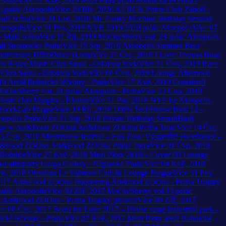
jovsko
Více
31
Kvě, 2020
Mezi Ploty 2020
Bohnická léčebna -
)
palác Akropolis
Více
20
Bře, 2020
KLBCK Prime
Club Záhoří -
malá scéna
Více
31
Led, 2020
Mr. Funky Machine Birthday Session
kropolis
Více
31
Pro, 2019
NYE 2019/2020
palác Akropolis
Více
07
- Malá scéna
Více
11
Říj, 2019
MoOn:Sherry vol. 23
palác Akropolis
ll Stromovka Praha
Více
15
Srp, 2019
Akropolis Summer Beer
niversary
Hříměždice (Lom)
Více
27
Čvc, 2019
I Love Techno Boat
ls B´day
Music Club Santa - Odolena Voda
Více
21
Čvn, 2019
Rave
Club Santa - Odolena Voda
Více
06
Čvn, 2019
Lounge Afternoon
19
Areál Bohnické léčebny - Praha
Více
17
Kvě, 2019
Containall
oOn:Sherry vol. 21
palác Akropolis - Praha
Více
23
Úno, 2019
usic club Murphy - Kladno
Více
31
Pro, 2018
NYE by Akropolis
Food-Lab Prague
Více
19
Říj, 2018
100% TechHouse
Blok 12 -
ropolis Praha
Více
31
Srp, 2018
Private Birthday SmashBash
ge w Art&Food ZOOna
Art&Food ZOOna Praha Troja
Více
14
Čvc,
3
Čvn, 2018
Metronome festival – Fun Zone
Výstaviště Holešovice -
rt&Food ZOOna
Art&Food ZOOna Praha Troja
Více
01
Čvn, 2018
 Bohnice
Více
27
Kvě, 2018
Mezi Ploty 2k18 – Cover DJ Lounge
t afterparty
Cargo Gallery - Náplavka Praha
Více
04
Kvě, 2018
ed, 2018
Obsidian
La Valmont Club & Lounge Prague
Více
31
Pro,
2017
Art&Food ZOOna Happening
Art&food ZOOna - Praha Trojský
alác Akropolis
Více
30
Zář, 2017
MoOn:Sherry vol.13
palác
g
Art&food ZOOna - Praha Trojský pivovar
Více
09
Zář, 2017
ce
08
Čvc, 2017
Beats for Love 2017 – House stage
Industrial park -
ické léčebny - Praha
Více
27
Kvě, 2017
Mezi Ploty
areál Bohnické