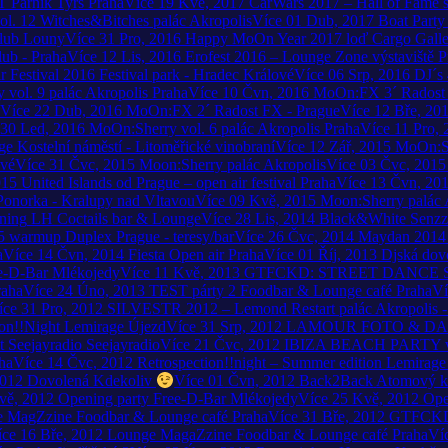
T
Parník Tyrš Praha
Více
19
Kvě, 2017
CarWars 2017 – Hall of Fame s
l. 12 Witches&Bitches
palác Akropolis
Více
01
Dub, 2017
Boat Party
lub Louny
Více
31
Pro, 2016
Happy MoOn Year 2017
loď Cargo Galle
lub - Praha
Více
12
Lis, 2016
Erofest 2016 – Lounge Zone
výstaviště 
r Festival 2016
Festival park - Hradec Králové
Více
06
Srp, 2016
DJ´s 
 vol. 9
palác Akropolis Praha
Více
10
Čvn, 2016
MoOn:FX 3´
Radost
Více
22
Dub, 2016
MoOn:FX 2´
Radost FX - Prague
Více
12
Bře, 20
30
Led, 2016
MoOn:Sherry vol. 6
palác Akropolis Praha
Více
11
Pro, 
ge
Kostelní náměstí - Litoměřické vinobraní
Více
12
Zář, 2015
MoOn:S
ové
Více
31
Čvc, 2015
Moon:Sherry
palác Akropolis
Více
03
Čvc, 2015
015
United Islands od Prague – open air festival
Praha
Více
13
Čvn, 20
Ponorka - Kralupy nad Vltavou
Více
09
Kvě, 2015
Moon:Sherry
palác 
ning
LH Coctails bar & Lounge
Více
28
Lis, 2014
Black&White Senzz
5 warmup
Duplex Prague - teresy/bar
Více
26
Čvc, 2014
Maydan 2014 
a
Více
14
Čvn, 2014
Fiesta Open air
Praha
Více
01
Říj, 2013
Djská dov
e-D-Bar Mlékojedy
Více
11
Kvě, 2013
GTFCKD: STREET DANCE 
raha
Více
24
Úno, 2013
TEST párty 2
Foodbar & Lounge café Praha
Ví
íce
31
Pro, 2012
SILVESTR 2012 – Lemond Restart
palác Akropolis -
ion!!Night
Lemirage Újezd
Více
31
Srp, 2012
LAMOUR FOTO & DA
 Seejayradio
Seejayradio
Více
21
Čvc, 2012
IBIZA BEACH PARTY v
ha
Více
14
Čvc, 2012
Retrospection!!night – Summer edition
Lemirage 
2012
Dovolená
Kdekoliv
Více
01
Čvn, 2012
Back2Back
Atomový k
vě, 2012
Opening party
Free-D-Bar Mlékojedy
Více
25
Kvě, 2012
Ope
e MagZzine
Foodbar & Lounge café Praha
Více
31
Bře, 2012
GTFCK
íce
16
Bře, 2012
Lounge MagaZzine
Foodbar & Lounge café Praha
Ví