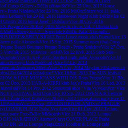
tage
letiště Panenský Týnec
Více
12
Kvě, 2017
MoOn Cover
loď Cargo Gallery - Děčín přístaviště
Více
25
Úno, 2017
House
ry - Praha Náplavka
Více
23
Pro, 2016
MoOn:Sherry vol 11.
palác
Praha Letňany
Více
29
Říj, 2016
Halloween Night
Klub Děčín
Více
02
4 Charity 2016
kemp Josef - Dubňany
Více
30
Čvc, 2016
 FX Prague
Více
28
Kvě, 2016
Majestic circus Vol. 2
Uhelna klub
16
MoOn:Sherry vol. 7 – Specciale EditiOn
Palác Akropolis -
2015
DEEP & SPICY NIGHT
Pepe Lopez music club Prague
Více
13
herry
palác Akropolis
Více
15
Srp, 2015
Summer open (tba)
Cross
Prague Beach Boutique
Prague Beach - Praha Smíchov
Více
27
Čvn,
15
Votvírák 2015
Milovice - letiště
Více
22
Kvě, 2015
Slob Sale –
Akropolis
Více
01
Kvě, 2015
Stardust night
palác Akropolis
Více
14
ation
Netopýr klub Poděbrady
Více
07
Lis, 2014
open air
Autocamp Miletín
Více
25
Čvc, 2014
Maydan 2014 open air
olená
Do 04/2014 nehrajeme!!
Více
16
Srp, 2013
The SUN festival
SHOW & LIVE MUSICIANS WITH DJS
Roxy Prague
Více
31
Bře,
ce
02
Úno, 2013
HAR-A-KIRRI
klub Jag´s Praha
Více
16
Led, 2013
 hlavní sál
Více
14
Pro, 2012
Soukromá akce
"Vila VyVolených"
Více
NCE FESTIVAL
hrad Okoř
Více
10
Srp, 2012
OPEN AIR Festival
ol. 2
Žluté lázně Praha
Více
20
Čvc, 2012
Copacabana party
Free-D-
I.P.Pavlova
Více
22
Čvn, 2012
UNITED ISLANDS of PRAGUE
ryt COVER PLACE Praha Vysočany
Více
01
Čvn, 2012
Techno
ning party
Free-D-Bar Mlékojedy
Více
21
Dub, 2012
Lounge
D DJS MARATHON
Atomový kryt COVER PLACE Praha
ce
03
Bře, 2012
Lounge MagaZzine
Foodbar & Lounge café