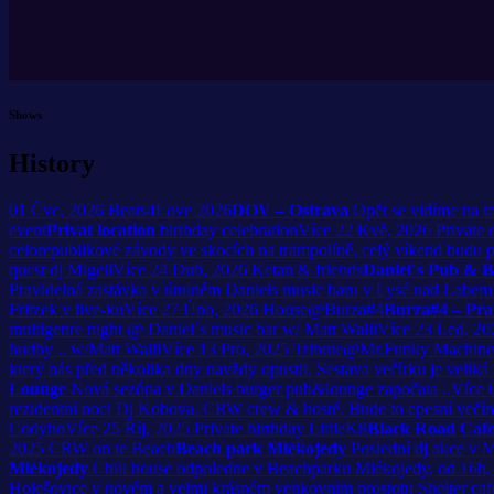
Shows
History
01
Čvc, 2026
Beats4Love 2026
DOV – Ostrava
Opět se vidíme na t
event
Privat location
birthday celebration
Více
22
Kvě, 2026
Private 
celorepublikové závody ve skocích na trampolíně, celý víkend budu
quest dj Migell
Více
24
Dub, 2026
Ketan & friends
Daniel´s Pub & 
Pravidelná zastávka v útulném Daniels music baru v Lysé nad Labem
Fritzek v live-ku
Více
27
Úno, 2026
House@Burza#4
Burza#4 – Pra
multigenre night @ Daniel´s music bar w/ Matt Walli
Více
23
Led, 20
hudby .. w/Matt Walli
Více
13
Pro, 2025
Tribute@Mr.Funky Machine
který nás před několika dny navždy opustil. Sestava večírku je veliká
Lounge
Nová sezóna v Daniels burger pub&lounge započata ..
Více
rezidentní noci Dj Kobova. CRW crew & hosté. Bude to epesní večír
Codyho
Více
25
Říj, 2025
Private birthday LittleK8
Black Road Caf
2025
CRW on te Beach
Beach park Mlékojedy
Poslední dj akce v 
Mlékojedy
Chill house odpoledne v Beachparku Mlékojedy, od 16h, 
Holešovice v novém a velmi krásném venkovním prostotu Shelter café