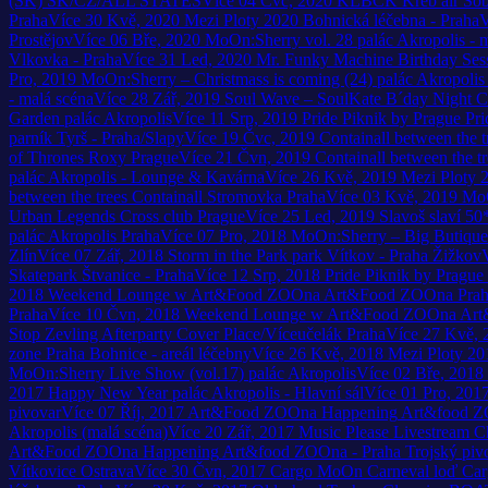
(SK)
SK/CZ/ALL STATES
Více
04
Čvc, 2020
KLBCK Křéb air
Sob
Praha
Více
30
Kvě, 2020
Mezi Ploty 2020
Bohnická léčebna - Praha
V
Prostějov
Více
06
Bře, 2020
MoOn:Sherry vol. 28
palác Akropolis - 
Vlkovka - Praha
Více
31
Led, 2020
Mr. Funky Machine Birthday Ses
Pro, 2019
MoOn:Sherry – Christmass is coming (24)
palác Akropolis
- malá scéna
Více
28
Zář, 2019
Soul Wave – SoulKate B´day Night
C
Garden
palác Akropolis
Více
11
Srp, 2019
Pride Piknik by Prague Pri
parník Tyrš - Praha/Slapy
Více
19
Čvc, 2019
Containall between the t
of Thrones
Roxy Prague
Více
21
Čvn, 2019
Containall between the tr
palác Akropolis - Lounge & Kavárna
Více
26
Kvě, 2019
Mezi Ploty 
between the trees
Containall Stromovka Praha
Více
03
Kvě, 2019
MoO
Urban Legends
Cross club Prague
Více
25
Led, 2019
Slavoš slaví 50
palác Akropolis Praha
Více
07
Pro, 2018
MoOn:Sherry – Big Butique 
Zlín
Více
07
Zář, 2018
Storm in the Park
park Vítkov - Praha Žižkov
Skatepark Štvanice - Praha
Více
12
Srp, 2018
Pride Piknik by Prague
2018
Weekend Lounge w Art&Food ZOOna
Art&Food ZOOna Praha
Praha
Více
10
Čvn, 2018
Weekend Lounge w Art&Food ZOOna
Art
Stop Zevling Afterparty
Cover Place/Víceučelák Praha
Více
27
Kvě, 
zone
Praha Bohnice - areál léčebny
Více
26
Kvě, 2018
Mezi Ploty 20
MoOn:Sherry Live Show (vol.17)
palác Akropolis
Více
02
Bře, 2018
2017
Happy New Year
palác Akropolis - Hlavní sál
Více
01
Pro, 201
pivovar
Více
07
Říj, 2017
Art&Food ZOOna Happening
Art&food ZO
Akropolis (malá scéna)
Více
20
Zář, 2017
Music Please Livestream
C
Art&Food ZOOna Happening
Art&food ZOOna - Praha Trojský piv
Vítkovice Ostrava
Více
30
Čvn, 2017
Cargo MoOn Carneval
loď Car