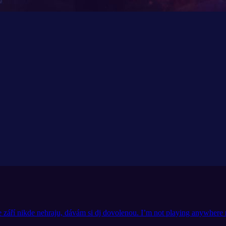
září nikde nehraju, dávám si dj dovolenou. I’m not playing anywhere ri