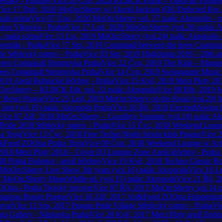
ěsuky - Plumlov
Více
20
Čvn, 2020
KLBCK Prime – Open air
Prostě
íce
17
Dub, 2020
MoOn:Sherry w/ David Jackson (DE/Defected Rec.
malá scéna
Více
07
Úno, 2020
MoOn:Sherry vol. 27
palác Akropolis - 
sion
Vlkovka - Praha
Více
17
Led, 2020
MoOn:Sherry (vol.26)
palác A
 - malá scéna
Více
15
Lis, 2019
MoOn:Sherry (vol.24)
palác Akropolis 
entrála - Praha
Více
17
Srp, 2019
Containall between the trees
Containa
de
Střelecký ostrov - Praha
Více
03
Srp, 2019
HighJump 2019 – 20th an
rees
Containall Stromovka Praha
Více
22
Čvn, 2019
The Ride – Manue
ees
Containall Stromovka Praha
Více
14
Čvn, 2019
Swingapure
Music 
2019
Areál Bohnické léčebny - Praha
Více
25
Kvě, 2019
Mezi Ploty 20
n:Sherry – KLBCK Edt. vol. 22
palác Akropolis
Více
08
Bře, 2019
M
*
Bowl Prague
Více
25
Led, 2019
MoOn:Sherry on the Road (vol.20)
M
Jam (vol.19)
palác Akropolis Praha
Více
26
Říj, 2018
Electro&Swing
Více
07
Zář, 2018
MoOn:Sherry – Goodbye Summer (vol.18)
palác Ak
 Pride 2018
Střelecký ostrov - Praha
Více
15
Čvc, 2018
Weekend Loun
 Troja
Více
13
Čvc, 2018
Free Techni Night
Storm klub Prague
Více
2
&Food ZOOna Praha Troja
Více
09
Čvn, 2018
Weekend Lounge w A
2018
Mezi Ploty 2018 – Cover DJ Lounge Zone
Areál léčebny - Praha
18
Praha Bohnice - areál léčebny
Více
19
Kvě, 2018
Techno Classic Boa
MoOn:Sherry Live Show 3th years (vol.16)
palác Akropolis
Více
18
L
7
MoOn:Sherry MeanWhille ed. (vol.15)
palác Akropolis
Více
21
Říj, 
Ona - Praha Trojský pivovar
Více
07
Říj, 2017
MoOn:Sherry vol.14
p
hapeau Rouge Prague
Více
16
Zář, 2017
Art&Food ZOOna Happenin
ovar
Více
13
Srp, 2017
Prague Pride Village
Střelecký ostrov - Praha
Ví
go Gallery - Náplavka Praha
Více
28
Kvě, 2017
Mezi Ploty
areál Bohn