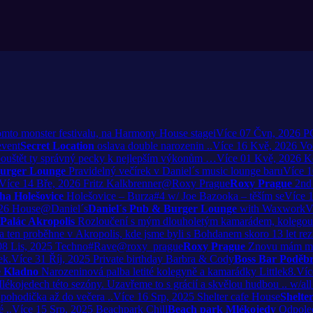
omto monster festivalu, na Harmony House stagei
Více
07
Čvn, 2026
PG
event
Secret Location
oslava double narozenin ..
Více
16
Kvě, 2026
Vo
 pouštět ty správný pecky k nejlepším výkonům …
Více
01
Kvě, 2026
K
Burger Lounge
Pravidelný večírek v Daniel´s music lounge baru
Více
1
Více
14
Bře, 2026
Fritz Kalkbrenner@Roxy Prague
Roxy Prague
2nd
ha Holešovice
Holešovice – Burza#4 w/ Joe Bazooka – těším se
Více
26
House@Daniel´s
Daniel´s Pub & Burger Lounge
with Waxwork
V
Palác Akropolis
Rozloučení s mým dlouholetým kamarádem, kolegou 
 a ten proběhne v Akropolis, kde jsme byli s Bohdanem skoro 13 let rez
08
Lis, 2025
Techno#Rave@roxy_prague
Roxy Prague
Znovu mám mož
ek.
Více
31
Říj, 2025
Private birthday Barbra & Cody
Boss Bar Poděb
e Kladno
Narozeninová palba letité kolegyně a kamarádky Littlek8.
Víc
Mlékojedech této sezóny. Uzavřeme to s grácií a skvělou hudbou .. w/a
pohodička až do večera ..
Více
16
Srp, 2025
Shelter cafe House
Shelter
 ..
Více
15
Srp, 2025
Beachpark Chill
Beach park Mlékojedy
Odpoled