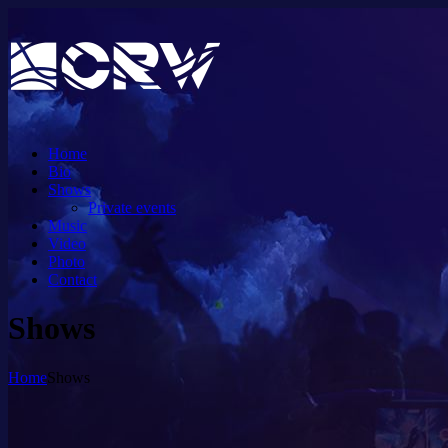
Home
Bio
Shows
Private events
Music
Video
Photo
Contact
Shows
Home
Shows