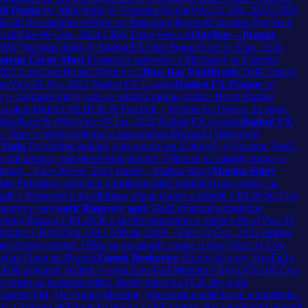
26 Praha
W/ Matt Walli @ Vlkovka Prague
Více
22
Bře, 2024
CRW
lší díl Bossáckého večírku w/ Smashing Raver & Voodoo Piet Tech
írek
Více
09
Úno, 2024
CRW Deep Session
Vinylbar – Prague
 CRW Warmup night @ Radost FX club Prague
Více
01
Úno, 2024
hárna Černý Most
Pohodový podvečer v Plechárně na Černém
2023
LowCost House Night vol.2
Boss Bar Poděbrady
Další House
ne
Více
01
Pro, 2023
Radost FX Lounge
Radost FX Prague
w/
je zajímavé místo, kde se setkává mnoho kultur. Hosté Natalie
ná akce kluků z KLBCK & FreeFall – Techno vs. House, 2x stage.
 SoulKate & Witty
Více
04
Lis, 2023
Radost FX Lounge
Radost FX
ho. Dnes s letitým kolegou a kamarádem Michael J (Midnight
 Voda
Pravidelné setkání, v lesoparku na Zlatkově, v Odolene Vodě.
chill prostor pod otevřeným nebem! Těším se na západy slunce u
tromy ..
Více
26
Srp, 2023
Bang! – Marina Slapy
Marina Slapy
ady
Pohodové středeční odpoledne plné hladivé House music na
hradě v Plumlově u Sandokana, západ slunce a přátelé z KLBCK.
Více
iegrovy sady
park Riegrovy sady
Další příjemné odpoledne
ching Rapper z KLBCK a skvělé odpoledne a večer u řeky!
Více
19
ahrádce v Rígráčích. Od 17:00 do 21:00.
Více
14
Čvc, 2023
Bridge
otevřeným nebem! Těším se na západy slunce u řeky!
Více
24
Čvn,
eFall Open air Branch
Zámek Boskovice
Moravské crew FreeFall a
Další příjemný večírek v open baru Pod Mostem v Lysé.
Více
09
Čvn,
né místo na krásném místě. Sleduj místo na FCB aby ti nic
 Express FM, Mr. Funky Machine, Waxwork a další hosté a hudebníci.
“. Centrum elektronické hudby a chill prostor pod otevřeným nebem!