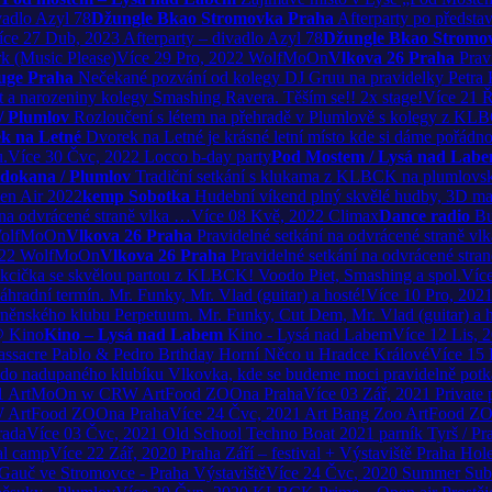
vadlo Azyl 78
Džungle Bkao Stromovka Praha
Afterparty po předsta
íce
27
Dub, 2023
Afterparty – divadlo Azyl 78
Džungle Bkao Stromo
k (Music Please)
Více
29
Pro, 2022
WolfMoOn
Vlkova 26 Praha
Prav
uge Praha
Nečekané pozvání od kolegy DJ Gruu na pravidelky Petra 
 a narozeniny kolegy Smashing Ravera. Těším se!! 2x stage!
Více
21
Ř
/ Plumlov
Rozloučení s létem na přehradě v Plumlově s kolegy z KL
k na Letné
Dvorek na Letné je krásné letní místo kde si dáme pořád
u.
Více
30
Čvc, 2022
Locco b-day party
Pod Mostem / Lysá nad Lab
dokana / Plumlov
Tradiční setkání s klukama z KLBCK na plumlovsk
n Air 2022
kemp Sobotka
Hudební víkend plný skvělé hudby, 3D map
 na odvrácené straně vlka …
Více
08
Kvě, 2022
Climax
Dance radio
Bu
olfMoOn
Vlkova 26 Praha
Pravidelné setkání na odvrácené straně vl
22
WolfMoOn
Vlkova 26 Praha
Pravidelné setkání na odvrácené stra
kcička se skvělou partou z KLBCK! Voodo Piet, Smashing a spol.
Víc
radní termín. Mr. Funky, Mr. Vlad (guitar) a hosté!
Více
10
Pro, 202
něnského klubu Perpetuum. Mr. Funky, Cut Dem, Mr. Vlad (guitar) a 
@ Kino
Kino – Lysá nad Labem
Kino - Lysá nad Labem
Více
12
Lis, 
assacre Pablo & Pedro Brthday
Horní Něco u Hradce Králové
Více
15
dle, do nadupaného klubíku Vlkovka, kde se budeme moci pravidelně pot
1
ArtMoOn w CRW
ArtFood ZOOna Praha
Více
03
Zář, 2021
Private 
W
ArtFood ZOOna Praha
Více
24
Čvc, 2021
Art Bang Zoo
ArtFood ZO
rada
Více
03
Čvc, 2021
Old School Techno Boat 2021
parník Tyrš / Pr
al camp
Více
22
Zář, 2020
Praha Září – festival +
Výstaviště Praha Hol
Gauč ve Stromovce - Praha Výstaviště
Více
24
Čvc, 2020
Summer Sub