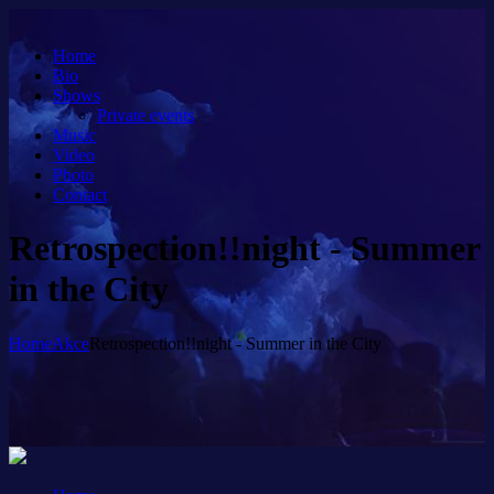
Home
Bio
Shows
Private events
Music
Video
Photo
Contact
Retrospection!!night - Summer
in the City
Home
Akce
Retrospection!!night - Summer in the City