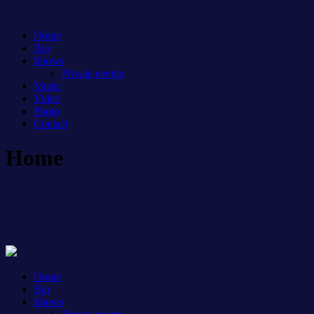
Home
Bio
Shows
Private events
Music
Video
Photo
Contact
Home
Home
Bio
Shows