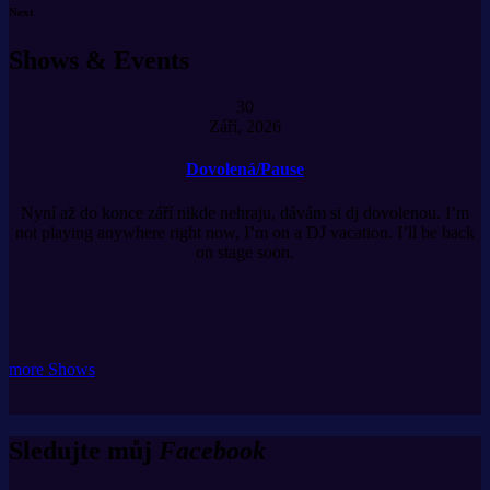
Next
Shows & Events
30
Září, 2026
Dovolená/Pause
Nyní až do konce září nikde nehraju, dávám si dj dovolenou. I’m
not playing anywhere right now, I’m on a DJ vacation. I’ll be back
on stage soon.
more Shows
Sledujte můj
Facebook