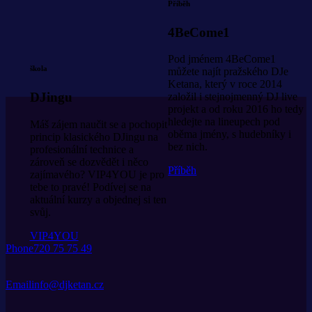
Příběh
4BeCome1
Pod jménem 4BeCome1
škola
můžete najít pražského DJe
Ketana, který v roce 2014
DJingu
založil i stejnojmenný DJ live
projekt a od roku 2016 ho tedy
hledejte na lineupech pod
Máš zájem naučit se a pochopit
oběma jmény, s hudebníky i
princip klasického DJingu na
bez nich.
profesionální technice a
zároveň se dozvědět i něco
Příběh
zajímavého? VIP4YOU je pro
tebe to pravé! Podívej se na
aktuální kurzy a objednej si ten
svůj.
VIP4YOU
Phone
720 75 75 49
Email
info@djketan.cz