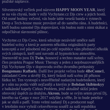
pražské náplavce.
Silvestrovský večírek pod názvem
HAPPY MOON YEAR
, který
se na vás chystá, bude v režii Vychytane.cz Djs crew a jejich hostů.
Od osmé hodiny večerní, vás bude tahle veselá banda v rytmech
Deep a Tech-house music provázet až do samého rána. A hudebníci,
kteří budou samotné Djs doprovázet, vás budou nutit s nimi skákat a
odpočítávat slavnostní půlnoc.
Vychytne.cz Djs Crew, která sdružuje nezávislé umělce naší
hudební scény a která je autorem několika originálních party
konceptů a své působení má po celé republice vám představí několik
svých zástupců, kteří umí navodit až hypnotickou atmosféru.
Jmenovitě to jsou Dj
Twin
, housový a techno matador naší scény,
člen projektu Prague Music Therapy a jeden z nejobsazovanějších
Djů Vychytane Djs v doprovodu svého dvorního perkusisty
Bongoman
a
Raffael
a. Další live projekt večera bude
4BeCome1
,
zakladatel Crew a skvělý Dj, který brázdí naší scénu již pěknou
řádku let. Ten vystoupí s neuvěřitelně nadaným hudebníkem, který
je s ním na podiu vidět nejčastěji a kterým je
Bohdan Skibinskyy
z balkánské kapely Cirkus Problem, jenž aktuálně sklízí jeden
obrovský úspěch za druhým
. Akrom
, bude se svým setem první Dj,
kterého na Cargu v roce 2017 uslyšíte a věřte, že to bude petelice
jak se sluší a patří. Tento velmi nadaný Dj a producent např.
v letošním roce vyhrál celosvětovou soutěž za naší republiku