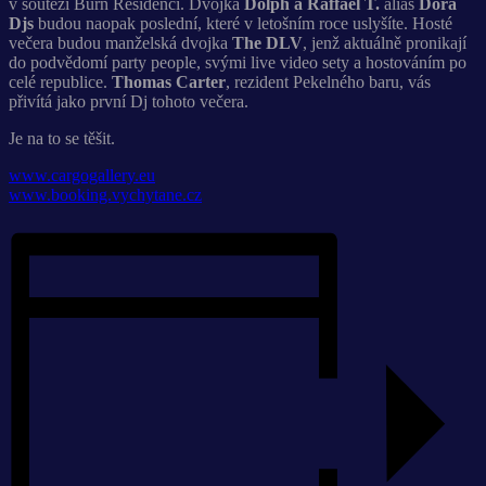
v soutěži Burn Residenci. Dvojka
Dolph a Raffael T.
alias
Dora
Djs
budou naopak poslední, které v letošním roce uslyšíte. Hosté
večera budou manželská dvojka
The DLV
, jenž aktuálně pronikají
do podvědomí party people, svými live video sety a hostováním po
celé republice.
Thomas Carter
, rezident Pekelného baru, vás
přivítá jako první Dj tohoto večera.
Je na to se těšit.
www.cargogallery.eu
www.booking.vychytane.cz