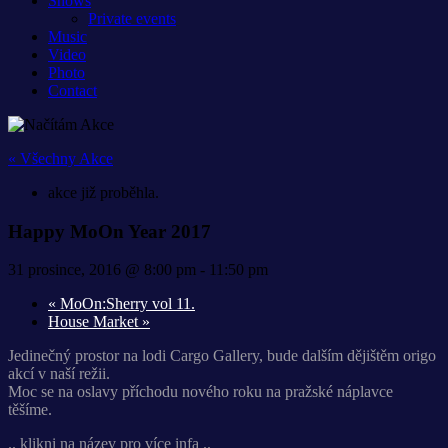
Shows
Private events
Music
Video
Photo
Contact
« Všechny Akce
akce již proběhla.
Happy MoOn Year 2017
31 prosince, 2016 @ 8:00 pm
-
11:50 pm
«
MoOn:Sherry vol 11.
House Market
»
Jedinečný prostor na lodi Cargo Gallery, bude dalším dějištěm origo
akcí v naší režii.
Moc se na oslavy příchodu nového roku na pražské náplavce
těšíme.
.. klikni na název pro více infa ..