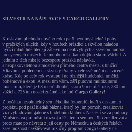
SILVESTR NA NÁPLAVCE S CARGO GALLERY
K oslavám příchodu nového roku patří neodmyslitelně i pobyt
v pražských ulicích, kdy v houfech brázdící a skvělou náladou
hýřící mladí lidé hledají zábavu na neobvyklých a skvělou hudbou
prosycených místech. Je mnoho míst, kam dojdou skoro všichni. A
jedním z těch míst je bezesporu pražská náplavka,
s neopakovatelnou atmosférou přímého centra města, s hlučící
Vltavou a pohledem na skvosty Prahy v celé své noční nasvícené
kráse. Kde po celý rok vystupují nejrůznější hudebníci, umělci,
bohémové a exoti. A mezi tím vším, září putovní multikulturní
monstrum, které je 68 metrů dlouhé, skoro 9 metrů široké, 230 tun
vážící a 725 tun nosící známé jako loď
Cargo Gallery
!
Z počátku nesplnitelný sen několika fotografů, kteří s deskami o
projektu pod paží hledali blázna, který by jim pomohl zrealizovat
vizi vybudování galerie s hudebním klubem. Naštěstí se za podpory
Ministerstva pro místní rozvoj a EU tento sen podařilo zrealizovat a
proto máte po návratu z její cesty po Německu a českých řekách
zase možnost navštěvovat rozličný program Cargo Gallery na