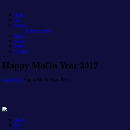
Home
Bio
Shows
Private events
Music
Video
Photo
Contact
Happy MoOn Year 2017
Home
Akce
Happy MoOn Year 2017
Home
Bio