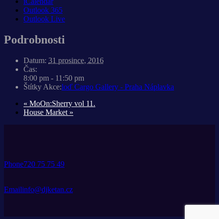
iCalendar
Outlook 365
Outlook Live
Podrobnosti
Datum:
31 prosince, 2016
Čas:
8:00 pm - 11:50 pm
Štítky Akce:
loď Cargo Gallery - Praha Náplavka
«
MoOn:Sherry vol 11.
House Market
»
Phone
720 75 75 49
Email
info@djketan.cz