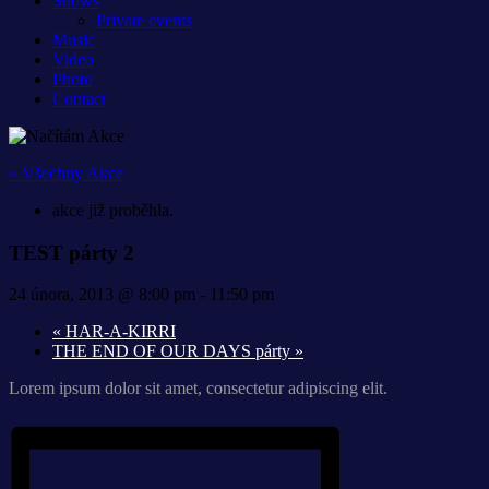
Shows
Private events
Music
Video
Photo
Contact
« Všechny Akce
akce již proběhla.
TEST párty 2
24 února, 2013 @ 8:00 pm
-
11:50 pm
«
HAR-A-KIRRI
THE END OF OUR DAYS párty
»
Lorem ipsum dolor sit amet, consectetur adipiscing elit.