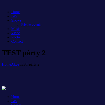
Home
Bio
Shows
Private events
Music
Video
Photo
Contact
TEST párty 2
Home
Akce
TEST párty 2
Home
Bio