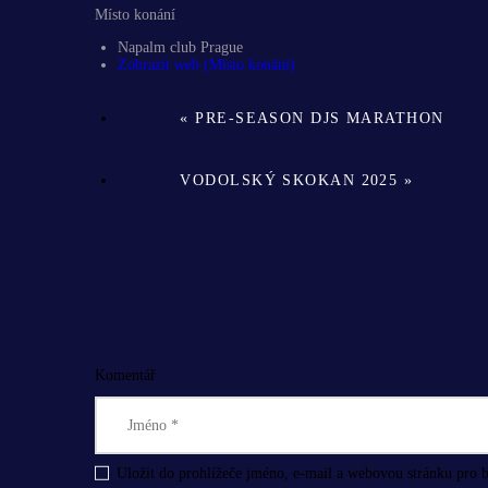
Místo konání
Napalm club Prague
Zobrazit web (Místo konání)
«
PRE-SEASON DJS MARATHON
VODOLSKÝ SKOKAN 2025
»
Komentář
Uložit do prohlížeče jméno, e-mail a webovou stránku pro 