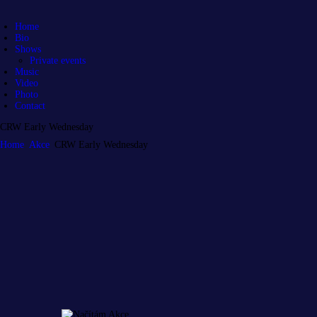
Home
Bio
Shows
Private events
Music
Video
Photo
Contact
CRW Early Wednesday
Home
Akce
CRW Early Wednesday