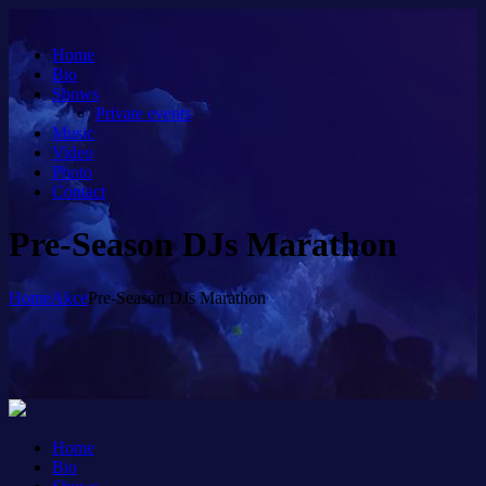
Home
Bio
Shows
Private events
Music
Video
Photo
Contact
Pre-Season DJs Marathon
Home
Akce
Pre-Season DJs Marathon
Home
Bio