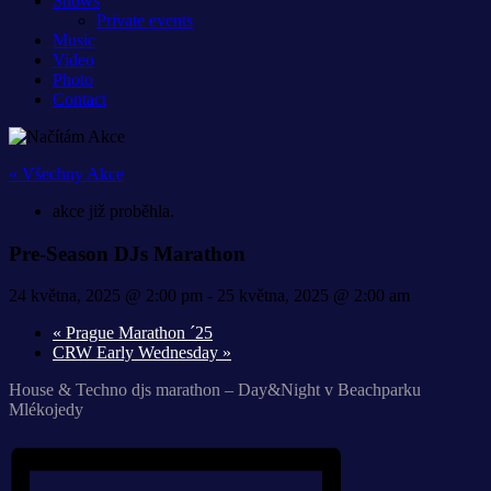
Shows
Private events
Music
Video
Photo
Contact
« Všechny Akce
akce již proběhla.
Pre-Season DJs Marathon
24 května, 2025 @ 2:00 pm
-
25 května, 2025 @ 2:00 am
«
Prague Marathon ´25
CRW Early Wednesday
»
House & Techno djs marathon – Day&Night v Beachparku
Mlékojedy