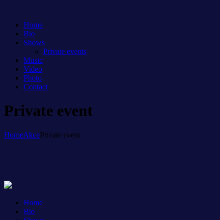
Home
Bio
Shows
Private events
Music
Video
Photo
Contact
Private event
Home
Akce
Private event
Home
Bio