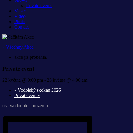
Shows
Private events
Music
Video
Photo
Contact
« Všechny Akce
akce již proběhla.
Private event
22 května @ 9:00 pm
-
23 května @ 4:00 am
«
Vodolský skokan 2026
Privat event
»
oslava double narozenin ..