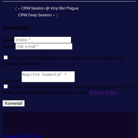
«
CRW Session @ Vinyl Bar Prague
CRW Deep Session
»
Komentář
Name
E-mail
Uložit do prohlížeče jméno, e-mail a webovou stránku pro
budoucí komentáře.
Comment
I agree that my submitted data is being collected and stored. For
further details on handling user data, see our
Privacy Policy
Phone
720 75 75 49