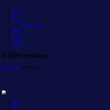
Home
Bio
Shows
Private events
Music
Video
Photo
Contact
CRW Session
Home
Akce
CRW Session
Home
Bio