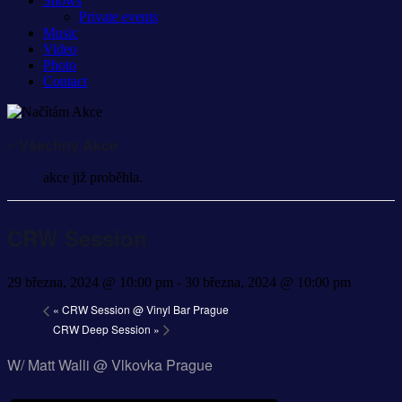
Shows
Private events
Music
Video
Photo
Contact
« Všechny Akce
akce již proběhla.
CRW Session
29 března, 2024 @ 10:00 pm
-
30 března, 2024 @ 10:00 pm
«
CRW Session @ Vinyl Bar Prague
CRW Deep Session
»
W/ Matt Walli @ Vlkovka Prague