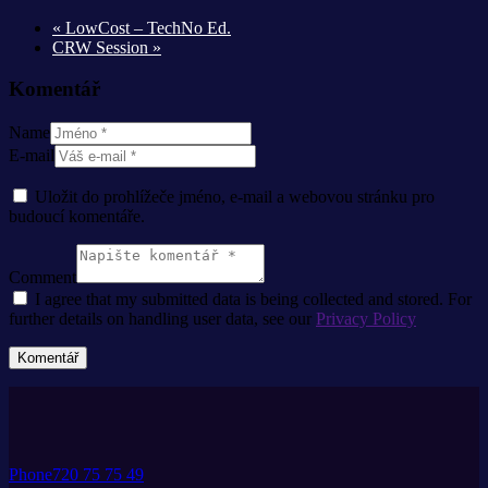
«
LowCost – TechNo Ed.
CRW Session
»
Komentář
Name
E-mail
Uložit do prohlížeče jméno, e-mail a webovou stránku pro
budoucí komentáře.
Comment
I agree that my submitted data is being collected and stored. For
further details on handling user data, see our
Privacy Policy
Phone
720 75 75 49