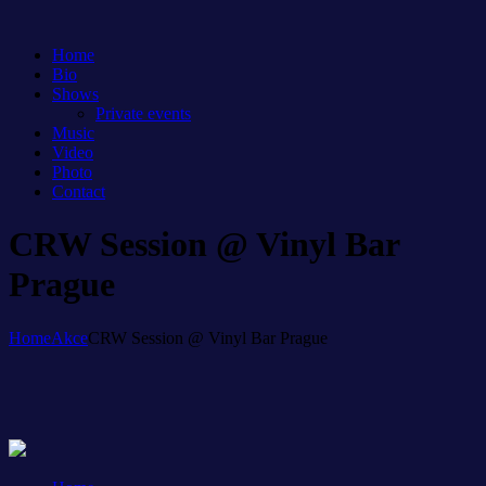
Home
Bio
Shows
Private events
Music
Video
Photo
Contact
CRW Session @ Vinyl Bar
Prague
Home
Akce
CRW Session @ Vinyl Bar Prague