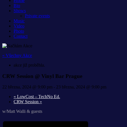
Home
Bio
Shows
Private events
Music
Video
Photo
Contact
« Všechny Akce
akce již proběhla.
CRW Session @ Vinyl Bar Prague
22 března, 2024 @ 9:00 pm
-
23 března, 2024 @ 9:00 pm
«
LowCost – TechNo Ed.
CRW Session
»
w/Matt Walli & guests