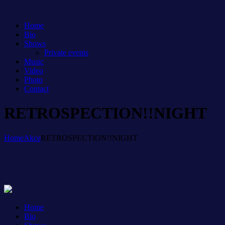
Home
Bio
Shows
Private events
Music
Video
Photo
Contact
RETROSPECTION!!NIGHT
Home
Akce
RETROSPECTION!!NIGHT
Home
Bio