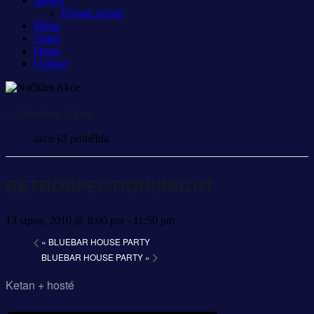
Shows
Private events
Music
Video
Photo
Contact
« Všechny Akce
akce již proběhla.
RETROSPECTION!!NIGHT
13 srpna, 2010 @ 8:00 pm
-
11:50 pm
«
BLUEBAR HOUSE PARTY
BLUEBAR HOUSE PARTY
»
Ketan + hosté