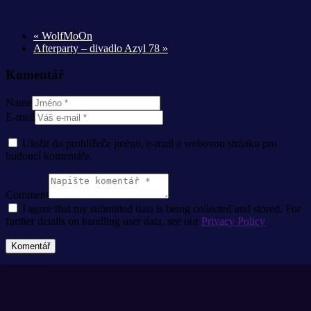
«
WolfMoOn
Afterparty – divadlo Azyl 78
»
Komentář
Name
E-mail
Uložit do prohlížeče jméno, e-mail a webovou stránku pro
budoucí komentáře.
Comment
I agree that my submitted data is being collected and stored. For
further details on handling user data, see our
Privacy Policy