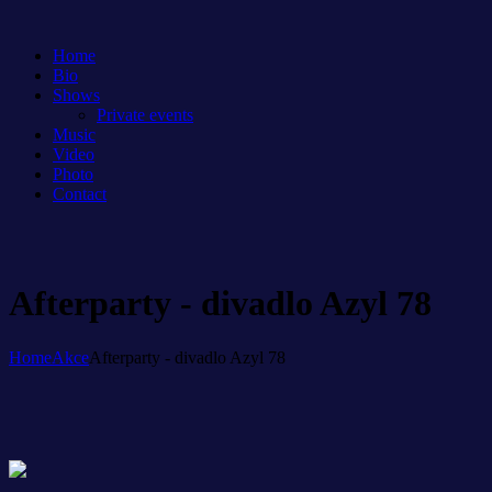
Home
Bio
Shows
Private events
Music
Video
Photo
Contact
Afterparty - divadlo Azyl 78
Home
Akce
Afterparty - divadlo Azyl 78