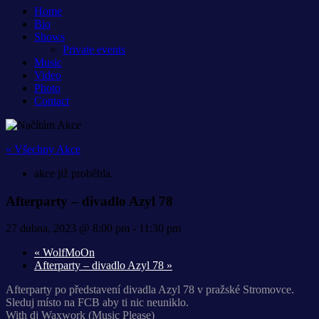
Home
Bio
Shows
Private events
Music
Video
Photo
Contact
« Všechny Akce
akce již proběhla.
Afterparty – divadlo Azyl 78
27 dubna, 2023 @ 8:00 pm
-
11:30 pm
«
WolfMoOn
Afterparty – divadlo Azyl 78
»
Afterparty po představení divadla Azyl 78 v pražské Stromovce.
Sleduj místo na FCB aby ti nic neuniklo.
With dj Waxwork (Music Please)