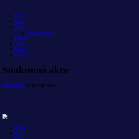
Home
Bio
Shows
Private events
Music
Video
Photo
Contact
Soukromá akce
Home
Akce
Soukromá akce
Home
Bio