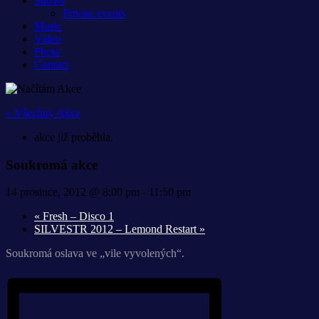
Shows
Private events
Music
Video
Photo
Contact
« Všechny Akce
akce již proběhla.
Soukromá akce
14 prosince, 2012 @ 8:00 pm
-
11:50 pm
«
Fresh – Disco 1
SILVESTR 2012 – Lemond Restart
»
Soukromá oslava ve „vile vyvolených“.