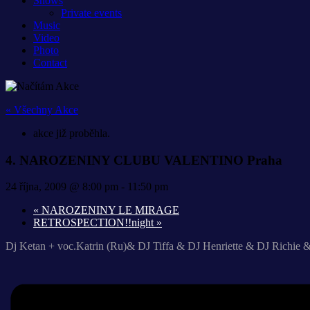
Shows
Private events
Music
Video
Photo
Contact
« Všechny Akce
akce již proběhla.
4. NAROZENINY CLUBU VALENTINO Praha
24 října, 2009 @ 8:00 pm
-
11:50 pm
«
NAROZENINY LE MIRAGE
RETROSPECTION!!night
»
Dj Ketan + voc.Katrin (Ru)& DJ Tiffa & DJ Henriette & DJ Richie 