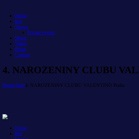
Home
Bio
Shows
Private events
Music
Video
Photo
Contact
4. NAROZENINY CLUBU VAL
Home
Akce
4. NAROZENINY CLUBU VALENTINO Praha
Home
Bio