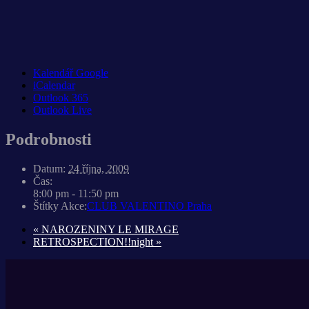
Kalendář Google
iCalendar
Outlook 365
Outlook Live
Podrobnosti
Datum:
24 října, 2009
Čas:
8:00 pm - 11:50 pm
Štítky Akce:
CLUB VALENTINO Praha
«
NAROZENINY LE MIRAGE
RETROSPECTION!!night
»