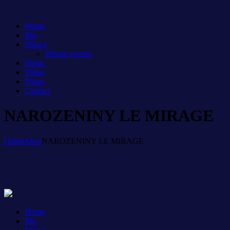
Home
Bio
Shows
Private events
Music
Video
Photo
Contact
NAROZENINY LE MIRAGE
Home
Akce
NAROZENINY LE MIRAGE
Home
Bio