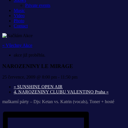
Shows
Private events
Music
Video
Photo
Contact
« Všechny Akce
akce již proběhla.
NAROZENINY LE MIRAGE
25 července, 2009 @ 8:00 pm
-
11:50 pm
«
SUNSHINE OPEN AIR
4. NAROZENINY CLUBU VALENTINO Praha
»
maškarní párty – Djs: Ketan vs. Katrin (vocals), Toner + hosté