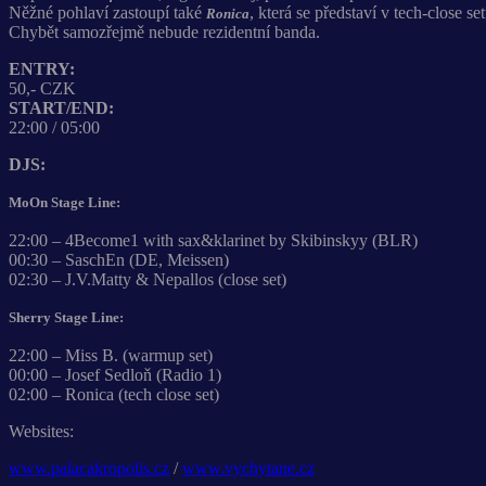
Něžné pohlaví zastoupí také
, která se představí v tech-close se
Ronica
Chybět samozřejmě nebude rezidentní banda.
ENTRY:
50,- CZK
START/END:
22:00 / 05:00
DJS:
MoOn Stage Line:
22:00 – 4Become1 with sax&klarinet by Skibinskyy (BLR)
00:30 – SaschEn (DE, Meissen)
02:30 – J.V.Matty & Nepallos (close set)
Sherry Stage Line:
22:00 – Miss B. (warmup set)
00:00 – Josef Sedloň (Radio 1)
02:00 – Ronica (tech close set)
Websites:
www.palacakropolis.cz
/
www.vychytane.cz