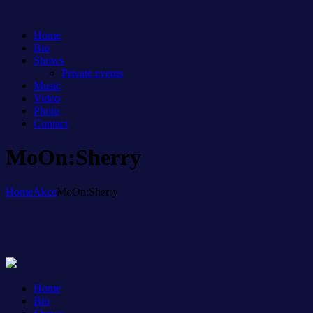
Home
Bio
Shows
Private events
Music
Video
Photo
Contact
MoOn:Sherry
Home
Akce
MoOn:Sherry
Home
Bio