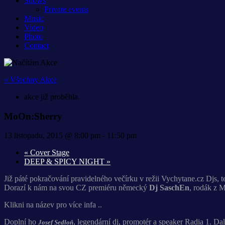
Shows
Private events
Music
Video
Photo
Contact
« Všechny Akce
akce již proběhla.
MoOn:Sherry
13 listopadu, 2015 @ 8:00 pm
-
11:50 pm
«
Cover Stage
DEEP & SPICY NIGHT
»
Již páté pokračování pravidelného večírku v režii Vychytane.cz Djs, t
Dorazí k nám na svou CZ premiéru německý
Dj SaschEn
, rodák z 
Klikni na název pro více infa ..
Doplní ho
, legendární dj, promotér a speaker Radia 1. 
Josef Sedloň