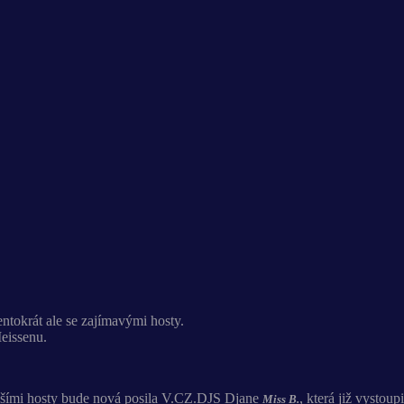
entokrát ale se zajímavými hosty.
Meissenu.
Dalšími hosty bude nová posila V.CZ.DJS Djane
, která již vystou
Miss B.