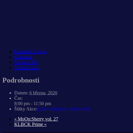
Kalendář Google
iCalendar
Outlook 365
Outlook Live
Podrobnosti
Datum:
6 března, 2020
Čas:
8:00 pm - 11:50 pm
Štítky Akce:
palác Akropolis - malá scéna
«
MoOn:Sherry vol. 27
KLBCK Prime
»