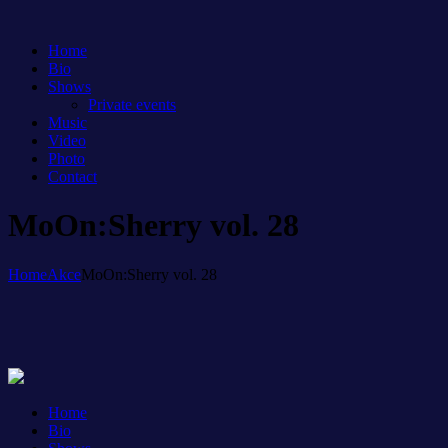
Home
Bio
Shows
Private events
Music
Video
Photo
Contact
MoOn:Sherry vol. 28
Home
Akce
MoOn:Sherry vol. 28
Home
Bio