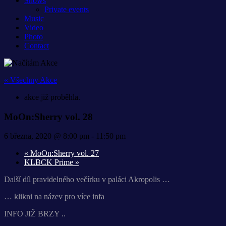
Shows
Private events
Music
Video
Photo
Contact
« Všechny Akce
akce již proběhla.
MoOn:Sherry vol. 28
6 března, 2020 @ 8:00 pm
-
11:50 pm
«
MoOn:Sherry vol. 27
KLBCK Prime
»
Další díl pravidelného večírku v paláci Akropolis …
… klikni na název pro více infa
INFO JIŽ BRZY ..