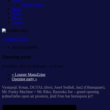
Shows
Private events
Music
Video
Photo
Contact
« Všechny Akce
akce již proběhla.
Opening party
25 května, 2012 @ 8:00 pm
-
11:50 pm
«
Lounge MagaZzine
Opening party
»
Vystupují: Ketan, DGTAL (live), Josef Sedloň, Jan2 (Ohmsquare),
Mr. Funky Machine + Mc Riko, Bazooka Joe – grand opening
jedinečného open air prostoru, jímž Free bar bezesporu je!!