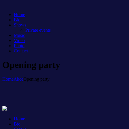
Home
Bio
Shows
Private events
Music
Video
Photo
Contact
Opening party
Home
Akce
Opening party
Home
Bio