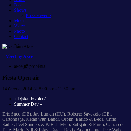
Bio
Shows
Private events
Music
Video
Photo
Contact
« Všechny Akce
akce již proběhla.
Fiesta Open air
14 června, 2014 @ 8:00 pm
-
11:50 pm
«
Djská dovolená
Summer Day
»
Eric Sneo (DE), Jay Lumen (HU), Roberto Savaggio (DE),
Cartonnage, Ketan with Band!, Orbith, Enrico & Beda, Chris
Sadler, Peet Sanders & KIFLI, Mylo, Subgate & Finidi, Carrasco,
Elite, Mark Evill & P-jay, Taada, Revis, Adam Cloud, Pete Walk,