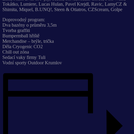
Tokátko, Lumiere, Lucas Hulan, Pavel Krejdl, Ravic, LamyCZ &
Shimita, Miquel, B.UNQ!, Steen & Otiatros, CZScream, Golpe
Doprovodný program:
Dva bazény o průměru 3,5m
Tvorba graffiti
Bumpermball hřiště
Merchandise – brýle, trička
Děla Cryogenic CO2
Chill out zóna
Sedací vaky firmy Tuli
Vodní sporty Outdoor Krumlov