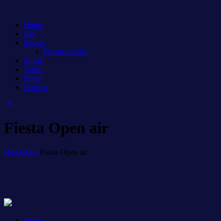
Home
Bio
Shows
Private events
Music
Video
Photo
Contact
Fiesta Open air
Home
Akce
Fiesta Open air
Home