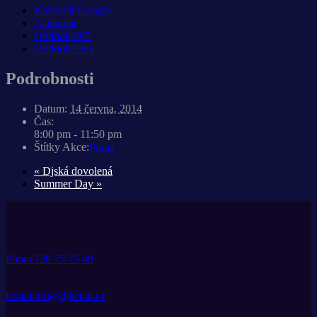
Kalendář Google
iCalendar
Outlook 365
Outlook Live
Podrobnosti
Datum:
14 června, 2014
Čas:
8:00 pm - 11:50 pm
Štítky Akce:
Praha
«
Djská dovolená
Summer Day
»
Phone
720 75 75 49
Email
info@djketan.cz