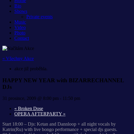
Home
Bio
Shows
Private events
Music
Video
Photo
Contact
« Všechny Akce
akce již proběhla.
HAPPY NEW YEAR with BIZARRECHANNEL
DJs
31 prosince, 2009 @ 8:00 pm
-
11:50 pm
«
Broken Dose
OPERA AFTERPARTY
»
Start 18:00 – Djs: Ketan and Dannloop + all night vocals by
Katrin(Ru) with live bongo performance + special djs guests.