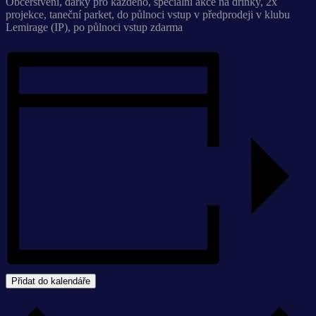
Občerstvení, dárky pro každého, speciální akce na drinky, 2x
projekce, taneční parket, do půlnoci vstup v předprodeji v klubu
Lemirage (IP), po půlnoci vstup zdarma
Přidat do kalendáře