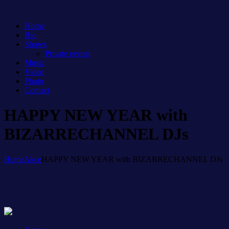
Home
Bio
Shows
Private events
Music
Video
Photo
Contact
HAPPY NEW YEAR with
BIZARRECHANNEL DJs
Home
Akce
HAPPY NEW YEAR with BIZARRECHANNEL DJs