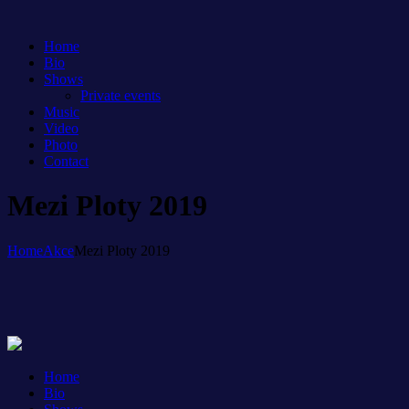
Home
Bio
Shows
Private events
Music
Video
Photo
Contact
Mezi Ploty 2019
Home
Akce
Mezi Ploty 2019
Home
Bio