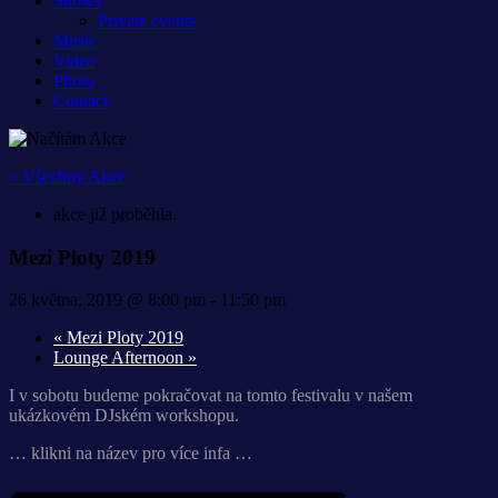
Shows
Private events
Music
Video
Photo
Contact
« Všechny Akce
akce již proběhla.
Mezi Ploty 2019
26 května, 2019 @ 8:00 pm
-
11:50 pm
«
Mezi Ploty 2019
Lounge Afternoon
»
I v sobotu budeme pokračovat na tomto festivalu v našem
ukázkovém DJském workshopu.
… klikni na název pro více infa …