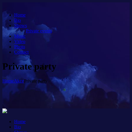
Home
Bio
Shows
Private events
Music
Video
Photo
Contact
Private party
Home
Akce
Private party
Home
Bio