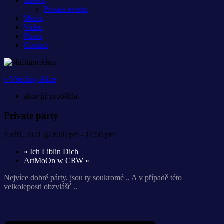
Shows
Private events
Music
Video
Photo
Contact
« Všechny Akce
akce již proběhla.
Private party
3 září, 2021 @ 8:00 pm
-
11:50 pm
«
Ich Liblin Dich
ArtMoOn w CRW
»
Nejvíce dobré párty, jsou ty soukromé .. A v případě této
velkoleposti obzvlášť ..