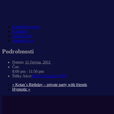
Kalendář Google
iCalendar
Outlook 365
Outlook Live
Podrobnosti
Datum:
11 června, 2011
Čas:
8:00 pm - 11:50 pm
Štítky Akce:
Palác Akropolis (DB)
«
Ketan´s Birthday – private party with friends
Hypnotic
»