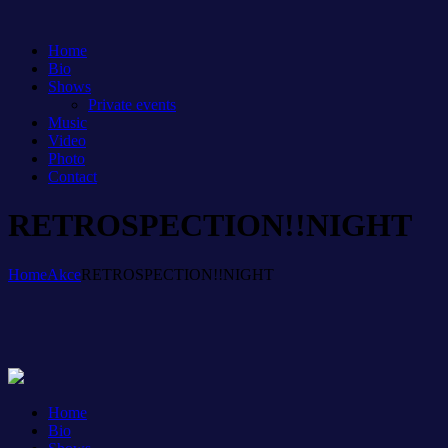
Home
Bio
Shows
Private events
Music
Video
Photo
Contact
RETROSPECTION!!NIGHT
Home
Akce
RETROSPECTION!!NIGHT
Home
Bio