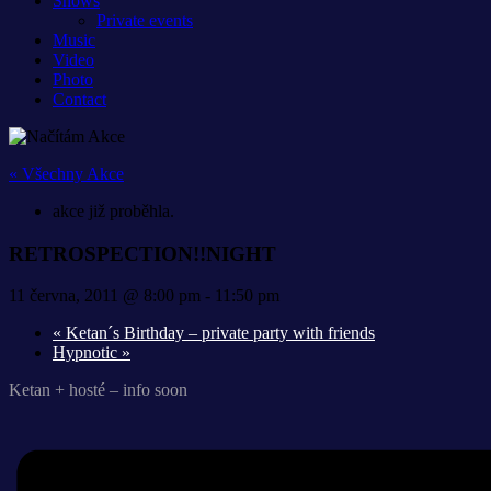
Shows
Private events
Music
Video
Photo
Contact
« Všechny Akce
akce již proběhla.
RETROSPECTION!!NIGHT
11 června, 2011 @ 8:00 pm
-
11:50 pm
«
Ketan´s Birthday – private party with friends
Hypnotic
»
Ketan + hosté – info soon