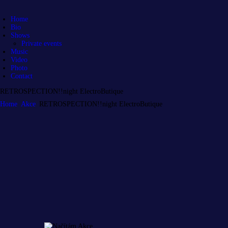
Home
Bio
Shows
Private events
Music
Video
Photo
Contact
RETROSPECTION!!night ElectroButique
Home
Akce
RETROSPECTION!!night ElectroButique