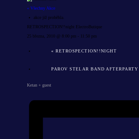
« Všechny Akce
akce již proběhla.
RETROSPECTION!!night ElectroButique
25 března, 2010 @ 8:00 pm
-
11:50 pm
«
RETROSPECTION!!NIGHT
PAROV STELAR BAND AFTERPART
Ketan + guest