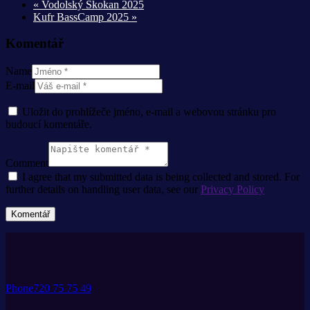
«
Vodolský Skokan 2025
Kufr BassCamp 2025
»
Komentář
Name
E-mail
Uložit do prohlížeče jméno, e-mail a webovou stránku pro
budoucí komentáře.
Comment
I agree that my submitted data is being collected and stored. For
further details on handling user data, see our
Privacy Policy
Phone
720 75 75 49