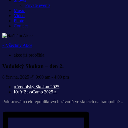
Shows
Private events
Music
Video
Photo
Contact
« Všechny Akce
akce již proběhla.
Vodolský Skokan – den 2.
8 června, 2025 @ 9:00 am
-
4:00 pm
«
Vodolský Skokan 2025
Kufr BassCamp 2025
»
Pokračování celorepublikových závodů ve skocích na trampolině ..