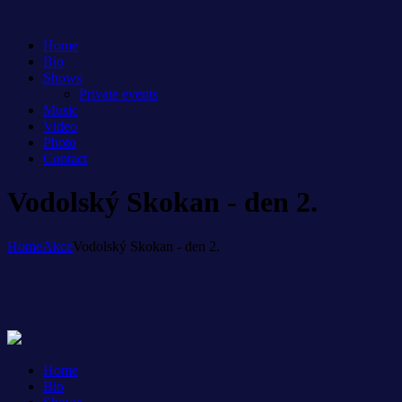
Home
Bio
Shows
Private events
Music
Video
Photo
Contact
Vodolský Skokan - den 2.
Home
Akce
Vodolský Skokan - den 2.
Home
Bio