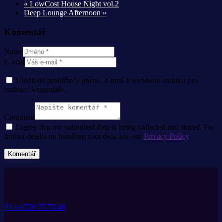
«
LowCost House Night vol.2
Deep Lounge Afternoon
»
Komentář
Name
E-mail
Uložit do prohlížeče jméno, e-mail a webovou stránku pro
budoucí komentáře.
Comment
I agree that my submitted data is being collected and stored. For
further details on handling user data, see our
Privacy Policy
Phone
720 75 75 49