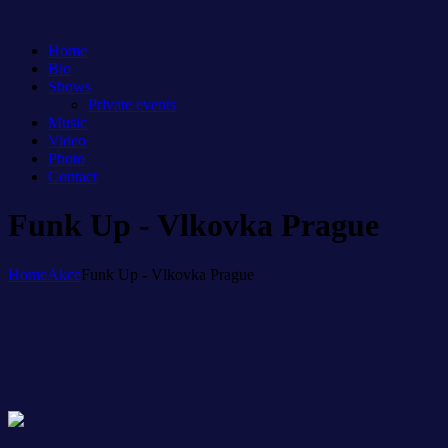
Home
Bio
Shows
Private events
Music
Video
Photo
Contact
Funk Up - Vlkovka Prague
Home
Akce
Funk Up - Vlkovka Prague