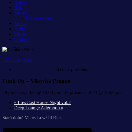
Home
Bio
Shows
Private events
Music
Video
Photo
Contact
« Všechny Akce
akce již proběhla.
Funk Up – Vlkovka Prague
28 prosince, 2023 @ 10:00 pm
-
29 prosince, 2023 @ 10:00 pm
«
LowCost House Night vol.2
Deep Lounge Afternoon
»
Stará dobrá Vlkovka w/ Ill Rick