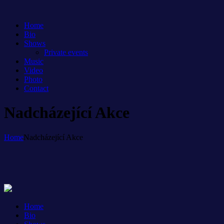
Home
Bio
Shows
Private events
Music
Video
Photo
Contact
Nadcházející Akce
Home
Nadcházející Akce
Home
Bio