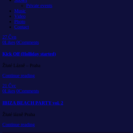
Shows
Private events
Music
Video
Photo
Contact
27
Čvn
0
Likes
0
Comments
Kick Off (Holliday started)
Žluté Lázně – Praha
Continue reading
21
Čvc
0
Likes
0
Comments
IBIZA BEACH PARTY vol. 2
Žluté lázně Praha
Continue reading