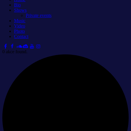
Bio
Shows
Private events
Music
Video
Photo
Contact
0 akce found.