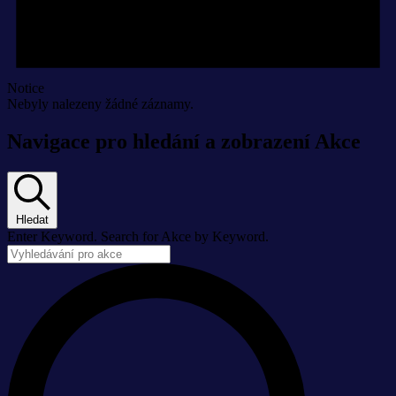
Notice
Nebyly nalezeny žádné záznamy.
Navigace pro hledání a zobrazení Akce
Hledat
Enter Keyword. Search for Akce by Keyword.