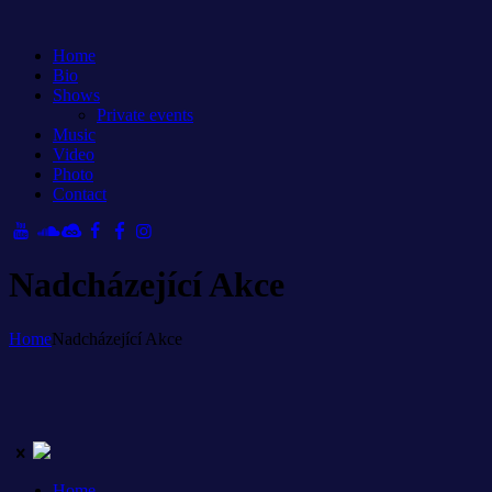
Home
Bio
Shows
Private events
Music
Video
Photo
Contact
Nadcházející Akce
Home
Nadcházející Akce
Home