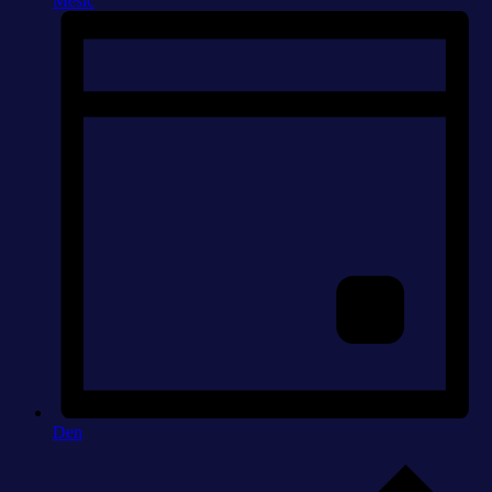
Měsíc
Den