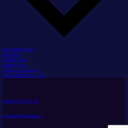
Kalendář Google
iCalendar
Outlook 365
Outlook Live
Export .ics souboru
Export Outlook .ics file
Phone
720 75 75 49
Email
info@djketan.cz