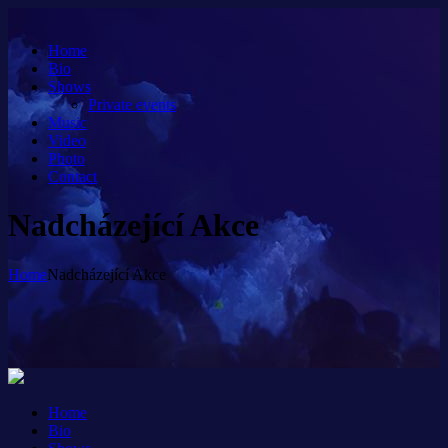
Home
Bio
Shows
Private events
Music
Video
Photo
Contact
Nadcházející Akce
Home
Nadcházející Akce
Home
Bio