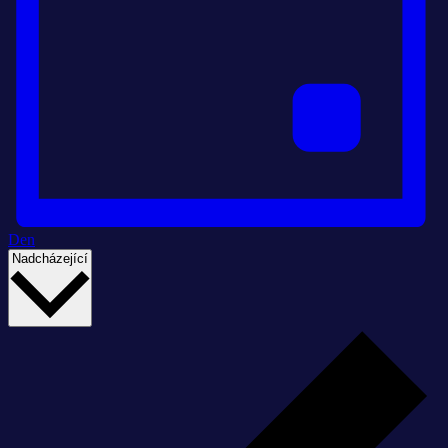
Den
Vyberte
Nadcházející
datum.