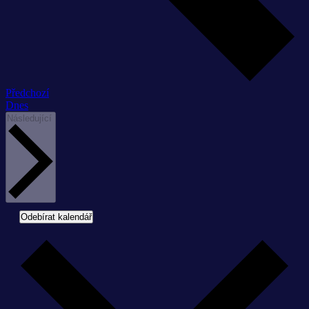
Akce
Předchozí
Dnes
Akce
Následující
Odebírat kalendář