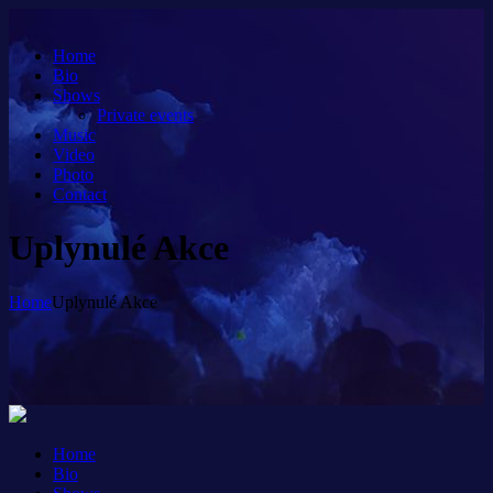
Home
Bio
Shows
Private events
Music
Video
Photo
Contact
Uplynulé Akce
Home
Uplynulé Akce
Home
Bio