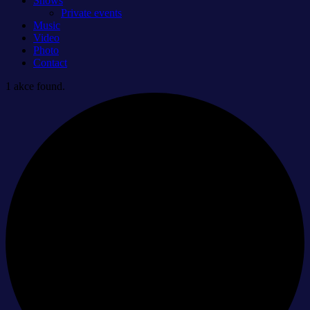
Shows
Private events
Music
Video
Photo
Contact
1 akce found.