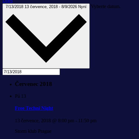
Dnes
Vyberte datum.
7/13/2018
13 července, 2018
-
8/9/2026
Nyní
Červenec 2018
Pá
13
Free Techni Night
13 července, 2018 @ 8:00 pm
-
11:50 pm
Storm klub Prague