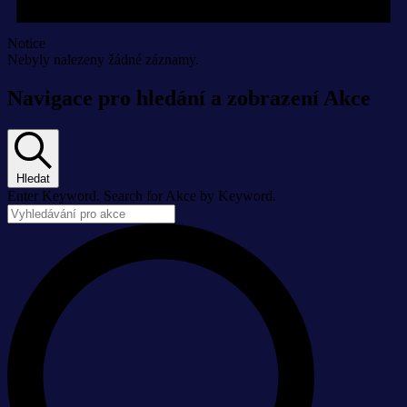
Notice
Nebyly nalezeny žádné záznamy.
Navigace pro hledání a zobrazení Akce
Hledat
Enter Keyword. Search for Akce by Keyword.