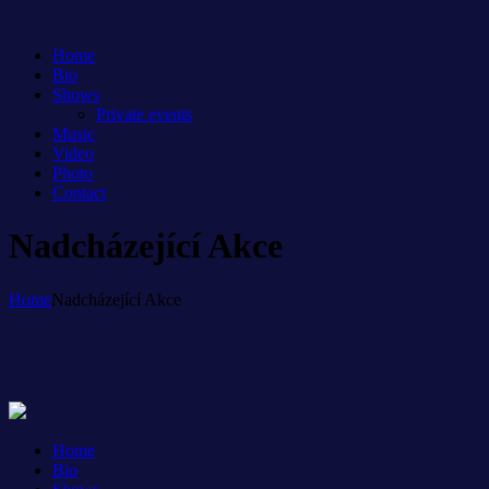
Home
Bio
Shows
Private events
Music
Video
Photo
Contact
Nadcházející Akce
Home
Nadcházející Akce
Home
Bio