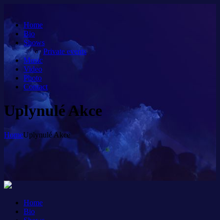
Home
Bio
Shows
Private events
Music
Video
Photo
Contact
Uplynulé Akce
Home
Uplynulé Akce
Home
Bio