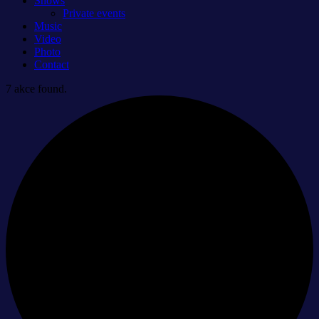
Shows
Private events
Music
Video
Photo
Contact
7 akce found.