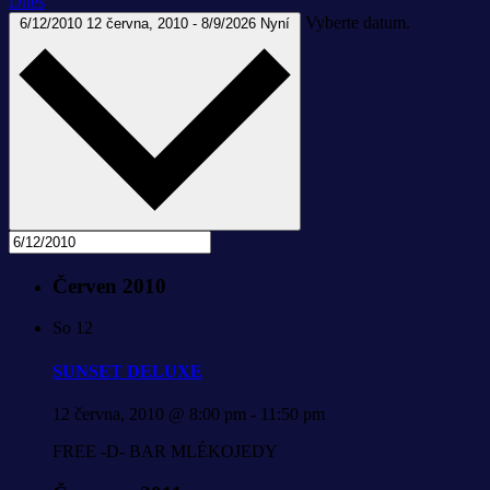
Dnes
Vyberte datum.
6/12/2010
12 června, 2010
-
8/9/2026
Nyní
Červen 2010
So
12
SUNSET DELUXE
12 června, 2010 @ 8:00 pm
-
11:50 pm
FREE -D- BAR MLÉKOJEDY