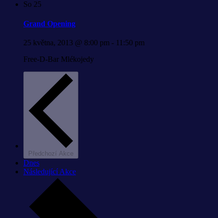
So
25
Grand Opening
25 května, 2013 @ 8:00 pm
-
11:50 pm
Free-D-Bar Mlékojedy
Předchozí
Akce
Dnes
Následující
Akce