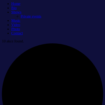
Home
Bio
Shows
Private events
Music
Video
Photo
Contact
10 akce found.