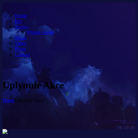
Home
Bio
Shows
Private events
Music
Video
Photo
Contact
Uplynulé Akce
Home
Uplynulé Akce