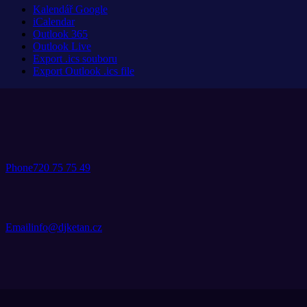
Kalendář Google
iCalendar
Outlook 365
Outlook Live
Export .ics souboru
Export Outlook .ics file
Phone
720 75 75 49
Email
info@djketan.cz