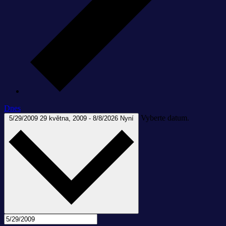
Dnes
Vyberte datum.
5/29/2009
29 května, 2009
-
8/8/2026
Nyní